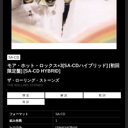
SA-CD
モア・ホット・ロックス+3[SA-CDハイブリッド] [初回
限定盤] [SA-CD HYBRID]
ザ・ローリング・ストーンズ
THE ROLLING STONES
限 定
解 説
歌 詞
対 訳
フォーマット
SA-CD
組み枚数
1
レーベル
Universal Music