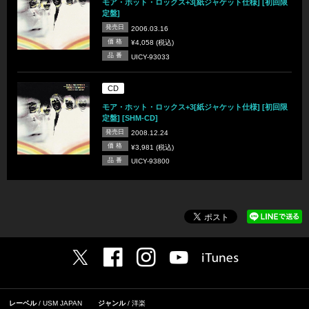
モア・ホット・ロックス+3[紙ジャケット仕様] [初回限
定盤]
発売日
2006.03.16
価 格
¥4,058 (税込)
品 番
UICY-93033
CD
モア・ホット・ロックス+3[紙ジャケット仕様] [初回限
定盤] [SHM-CD]
発売日
2008.12.24
価 格
¥3,981 (税込)
品 番
UICY-93800
レーベル
USM JAPAN
ジャンル
洋楽