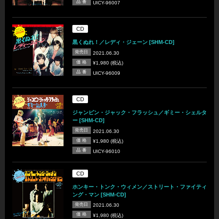
品 番
UICY-96007
CD
黒くぬれ！／レディ・ジェーン [SHM-CD]
発売日
2021.06.30
価 格
¥1,980 (税込)
品 番
UICY-96009
CD
ジャンピン・ジャック・フラッシュ／ギミー・シェルタ
ー [SHM-CD]
発売日
2021.06.30
価 格
¥1,980 (税込)
品 番
UICY-96010
CD
ホンキー・トンク・ウィメン／ストリート・ファイティ
ング・マン [SHM-CD]
発売日
2021.06.30
価 格
¥1,980 (税込)