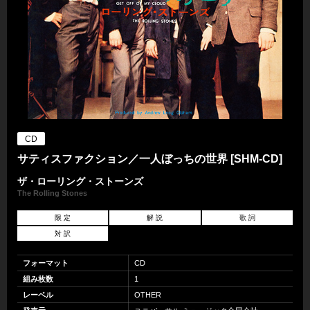
CD
サティスファクション／一人ぼっちの世界 [SHM-CD]
ザ・ローリング・ストーンズ
The Rolling Stones
限 定
解 説
歌 詞
対 訳
フォーマット
CD
組み枚数
1
レーベル
OTHER