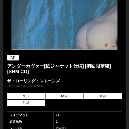
CD
アンダーカヴァー[紙ジャケット仕様] [初回限定盤]
[SHM-CD]
ザ・ローリング・ストーンズ
THE ROLLING STONES
限 定
解 説
歌 詞
対 訳
フォーマット
CD
組み枚数
1
レーベル
Polydor