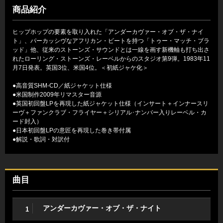
商品紹介
ヒップホップの要素を取り入れた「アンダーカヴァー・オブ・ザ・ナイ
ト」、パーカッシヴなアフリカン・ビートを持つ「トゥー・マッチ・ブラ
ッド」他、従来のストーンズ・サウンドとは一線を画す新機軸も打ち出さ
れたローリング・ストーンズ・レーベルからのスタジオ第9弾。1983年11
月7日発表。英国3位、米国4位。＜初紙ジャケ化＞
●高音質SHM-CD／紙ジャケット仕様
●米国制作2009年リマスター音源
●英国初回盤LPを再現した紙ジャケット仕様（インサート＋インナースリ
ーヴ＋ファンクラブ・フライヤー＋シリアル･ナンバー入りレーベル・カ
ード封入）
●日本初回盤LPの意匠を再現した巻き帯付属
●解説・歌詞・対訳付
曲目
アンダーカヴァー・オブ・ザ・ナイト
1