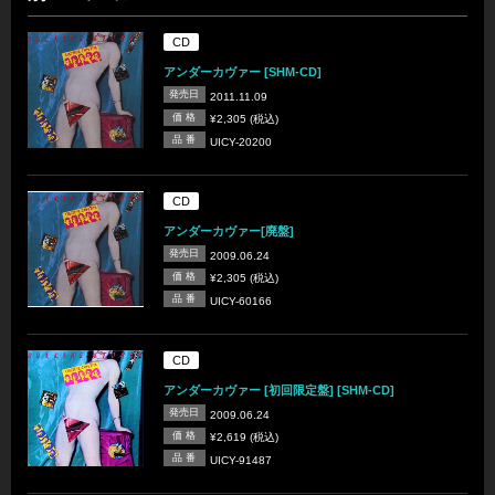
CD
アンダーカヴァー [SHM-CD]
発売日
2011.11.09
価 格
¥2,305 (税込)
品 番
UICY-20200
CD
アンダーカヴァー[廃盤]
発売日
2009.06.24
価 格
¥2,305 (税込)
品 番
UICY-60166
CD
アンダーカヴァー [初回限定盤] [SHM-CD]
発売日
2009.06.24
価 格
¥2,619 (税込)
品 番
UICY-91487