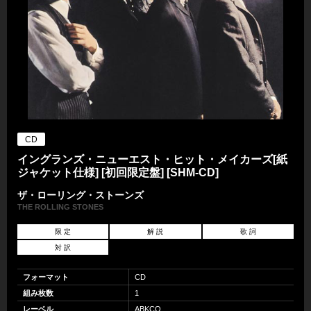
CD
イングランズ・ニューエスト・ヒット・メイカーズ[紙
ジャケット仕様] [初回限定盤] [SHM-CD]
ザ・ローリング・ストーンズ
THE ROLLING STONES
限 定
解 説
歌 詞
対 訳
フォーマット
CD
組み枚数
1
レーベル
ABKCO