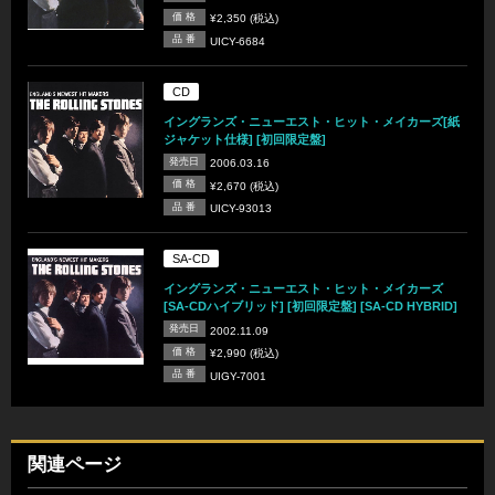
価 格
¥2,350 (税込)
品 番
UICY-6684
CD
イングランズ・ニューエスト・ヒット・メイカーズ[紙
ジャケット仕様] [初回限定盤]
発売日
2006.03.16
価 格
¥2,670 (税込)
品 番
UICY-93013
SA-CD
イングランズ・ニューエスト・ヒット・メイカーズ
[SA-CDハイブリッド] [初回限定盤] [SA-CD HYBRID]
発売日
2002.11.09
価 格
¥2,990 (税込)
品 番
UIGY-7001
関連ページ