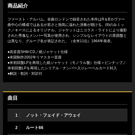
商品紹介
ファースト・アルバム。全曲ロンドンで録音された本作はR＆Bカヴァー
曲中心の構成ではあるが若さと熱気に溢れた演奏が聴ける。(9)のみミッ
ク／キースによるオリジナル。ジャケットはニコラス・ライトにより撮影
された秀逸なメンバー写真が使用され、シンプルなレイアウトの英国盤と
は異なり、グループ名が表記された。（全米11位）1964年発表。
●高音質SHM-CD／紙ジャケット仕様
●米国制作2002年リマスター音源
●米初回盤LPを再現した紙ジャケット（モノラル盤）仕様＋ピンナップ／
米初回盤LPを再現したシリアル・ナンバー入りレーベルカード封入
●解説・歌詞・対訳付
曲目
ノット・フェイド・アウェイ
1
ルート66
2