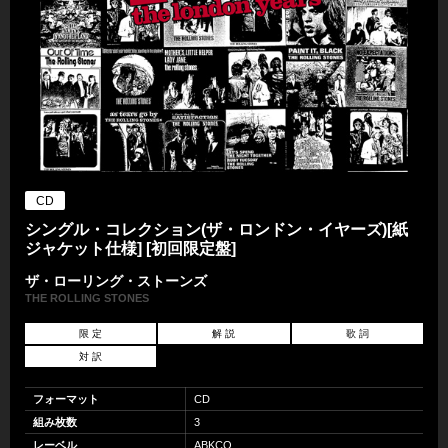
CD
シングル・コレクション(ザ・ロンドン・イヤーズ)[紙
ジャケット仕様] [初回限定盤]
ザ・ローリング・ストーンズ
THE ROLLING STONES
限 定
解 説
歌 詞
対 訳
フォーマット
CD
組み枚数
3
レーベル
ABKCO