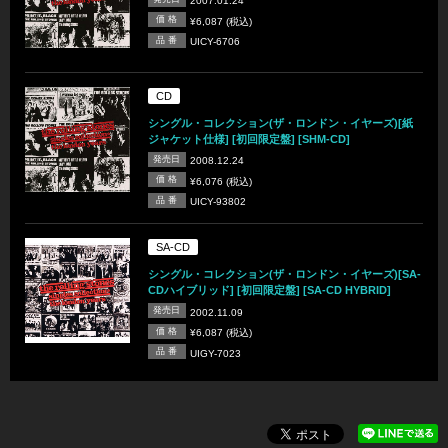
2007.01.24
価 格
¥6,087 (税込)
品 番
UICY-6706
CD
シングル・コレクション(ザ・ロンドン・イヤーズ)[紙
ジャケット仕様] [初回限定盤] [SHM-CD]
発売日
2008.12.24
価 格
¥6,076 (税込)
品 番
UICY-93802
SA-CD
シングル・コレクション(ザ・ロンドン・イヤーズ)[SA-
CDハイブリッド] [初回限定盤] [SA-CD HYBRID]
発売日
2002.11.09
価 格
¥6,087 (税込)
品 番
UIGY-7023