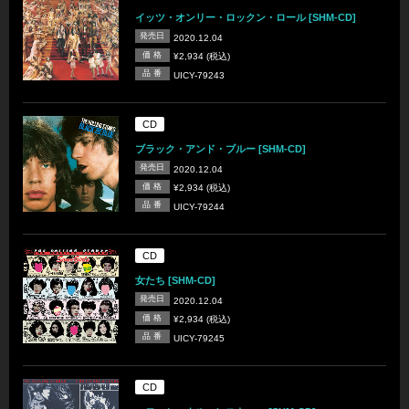
イッツ・オンリー・ロックン・ロール [SHM-CD]
発売日
2020.12.04
価 格
¥2,934 (税込)
品 番
UICY-79243
CD
ブラック・アンド・ブルー [SHM-CD]
発売日
2020.12.04
価 格
¥2,934 (税込)
品 番
UICY-79244
CD
女たち [SHM-CD]
発売日
2020.12.04
価 格
¥2,934 (税込)
品 番
UICY-79245
CD