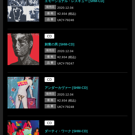
エモーショナル・レスキュー [SHM-CD]
発売日
2020.12.04
価 格
¥2,934 (税込)
品 番
UICY-79246
CD
刺青の男 [SHM-CD]
発売日
2020.12.04
価 格
¥2,934 (税込)
品 番
UICY-79247
CD
アンダーカヴァー [SHM-CD]
発売日
2020.12.04
価 格
¥2,934 (税込)
品 番
UICY-79248
CD
ダーティ・ワーク [SHM-CD]