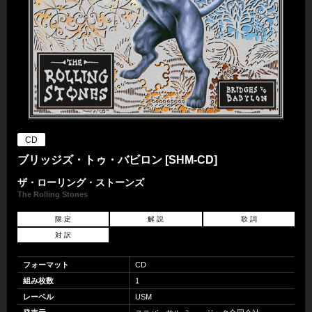
CD
ブリッジズ・トゥ・バビロン [SHM-CD]
ザ・ローリング・ストーンズ
The Rolling Stones
限 定
解 説
歌 詞
対 訳
フォーマット
CD
組み枚数
1
レーベル
USM