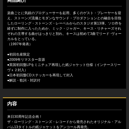
商品紹介
楽曲ごとに気鋭のプロデューサーを起用、多くのゲスト・プレーヤーを迎
え、ストーンズ流儀とモダンなサウンド・プロダクションとの融合を目指
したローリング・ストーンズ・レーベルからのスタジオ第13弾。ソロ作を
経ずに制作に入ったためか、ミック・ジャガー、キース・リチャーズそれ
ぞれの主導する曲がはっきりと別れ、キースは初めて3曲でリード･ヴォー
カルをとっている。
（1997年発表）
●初回生産限定
●2009年リマスター音源
●英国初回盤LPをミニチュア再現した紙ジャケット仕様（インナースリー
ヴｘ２封入）
●日本初回盤CDステッカーを再現して封入
●解説・歌詞・対訳付
内容
来日30周年記念企画！
ザ・ローリング・ストーンズ・レコードから発売されたオリジナル・アル
バム13タイトルの紙ジャケットをアンコール再発売。