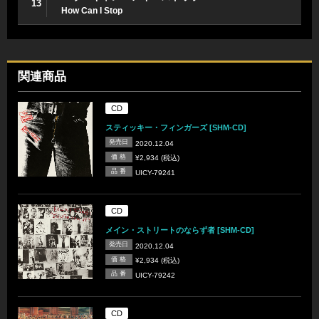
13
How Can I Stop
関連商品
CD
スティッキー・フィンガーズ [SHM-CD]
発売日
2020.12.04
価 格
¥2,934 (税込)
品 番
UICY-79241
CD
メイン・ストリートのならず者 [SHM-CD]
発売日
2020.12.04
価 格
¥2,934 (税込)
品 番
UICY-79242
CD