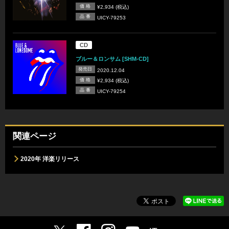
価 格
¥2,934 (税込)
品 番
UICY-79253
CD
ブルー＆ロンサム [SHM-CD]
発売日
2020.12.04
価 格
¥2,934 (税込)
品 番
UICY-79254
関連ページ
2020年 洋楽リリース