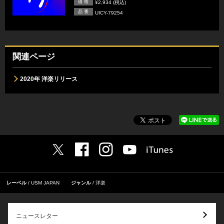
価 格
¥2,934 (税込)
品 番
UICY-79254
関連ページ
2020年 洋楽リリース
レーベル
USM JAPAN
ジャンル
洋楽
ニュースレター