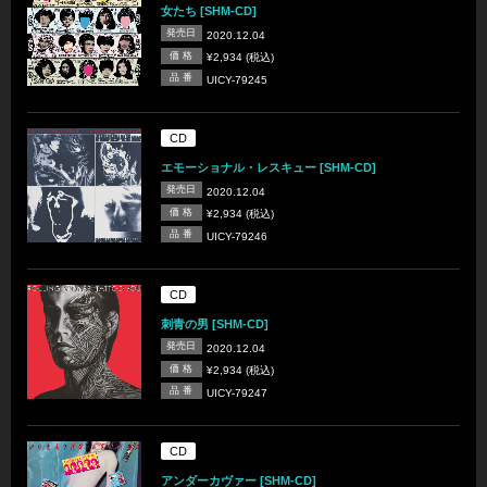
女たち [SHM-CD]
発売日
2020.12.04
価 格
¥2,934 (税込)
品 番
UICY-79245
CD
エモーショナル・レスキュー [SHM-CD]
発売日
2020.12.04
価 格
¥2,934 (税込)
品 番
UICY-79246
CD
刺青の男 [SHM-CD]
発売日
2020.12.04
価 格
¥2,934 (税込)
品 番
UICY-79247
CD
アンダーカヴァー [SHM-CD]