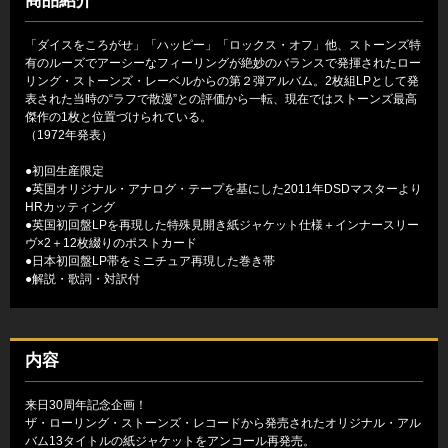
商品紹介
「ダイスをころがせ」「ハッピー」「ロックス・オフ」他、ストーンズ特
有のルーズでアーシーなフィーリングが絶妙のバランスで発揮されたロー
リング・ストーンズ・レーベルからの第２弾アルバム。2枚組LPとして発
表された当時の“ラフで散漫”との評価から一転、現在ではストーンズ最高
傑作の1枚と位置づけられている。
（1972年発表）
●初回生産限定
●英国オリジナル・アナログ・テープを基にした2011年DSDマスターより
HRカッティング
●英国初回盤LPを再現した特殊見開き紙ジャケット仕様＋インナースリー
ヴ×2＋12枚綴りのポストカード
●日本初回盤LP帯をミニチュア再現した巻き帯
●解説・歌詞・対訳付
内容
来日30周年記念企画！
ザ・ローリング・ストーンズ・レコードから発売されたオリジナル・アル
バム13タイトルの紙ジャケットをアンコール再発売。