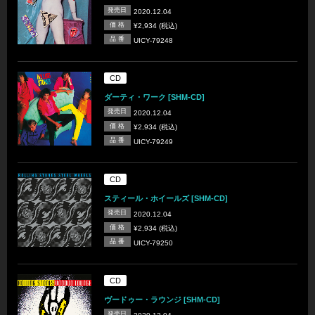
発売日
2020.12.04
価 格
¥2,934 (税込)
品 番
UICY-79248
CD
ダーティ・ワーク [SHM-CD]
発売日
2020.12.04
価 格
¥2,934 (税込)
品 番
UICY-79249
CD
スティール・ホイールズ [SHM-CD]
発売日
2020.12.04
価 格
¥2,934 (税込)
品 番
UICY-79250
CD
ヴードゥー・ラウンジ [SHM-CD]
発売日