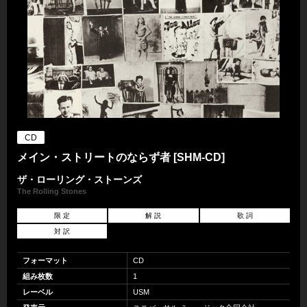
CD
メイン・ストリートのならず者 [SHM-CD]
ザ・ローリング・ストーンズ
The Rolling Stones
限 定
解 説
歌 詞
対 訳
フォーマット
CD
組み枚数
1
レーベル
USM