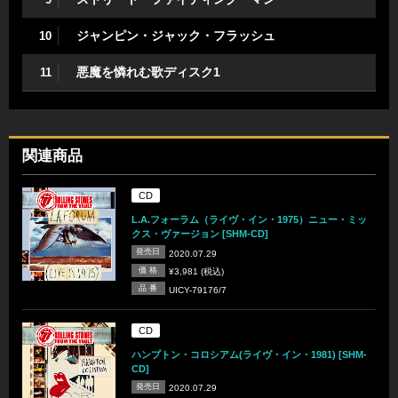
ジャンピン・ジャック・フラッシュ
10
悪魔を憐れむ歌ディスク1
11
関連商品
CD
L.A.フォーラム（ライヴ・イン・1975）ニュー・ミッ
クス・ヴァージョン [SHM-CD]
発売日
2020.07.29
価 格
¥3,981 (税込)
品 番
UICY-79176/7
CD
ハンプトン・コロシアム(ライヴ・イン・1981) [SHM-
CD]
発売日
2020.07.29