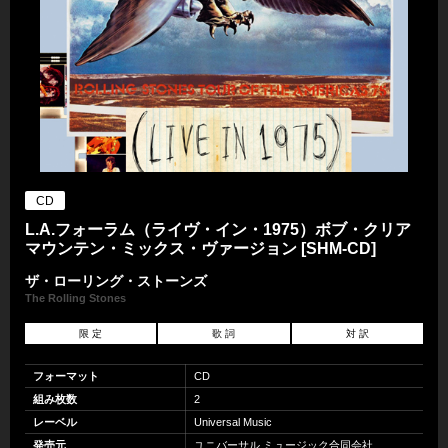
CD
L.A.フォーラム（ライヴ・イン・1975）ボブ・クリア
マウンテン・ミックス・ヴァージョン [SHM-CD]
ザ・ローリング・ストーンズ
The Rolling Stones
限 定
歌 詞
対 訳
フォーマット
CD
組み枚数
2
レーベル
Universal Music
発売元
ユニバーサル ミュージック合同会社