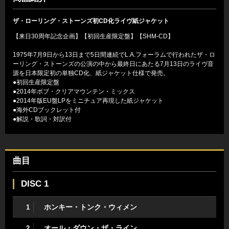
ザ・ローリング・ストーンズ初CD化ライヴ紙ジャケット
【来日30周年記念企画】【初回生産限定盤】【SHM-CD】
1975年7月9日から13日まで5日間連続でL.A.フォーラムで行われたザ・ロ
ーリング・ストーンズの公演の中から最終日にあたる7月13日のライヴ音
源を日本限定初の単独CD化、紙ジャケット仕様で発売。
●初回生産限定盤
●2014年ボブ・クリアマウンテン・ミックス
●2014年版EU盤LPをミニチュア再現した紙ジャケット
●海外CDブックレット付
●解説・歌詞・対訳付
曲目
DISC 1
ホンキー・トンク・ウィメン
1
オール・ダウン・ザ・ライン
2