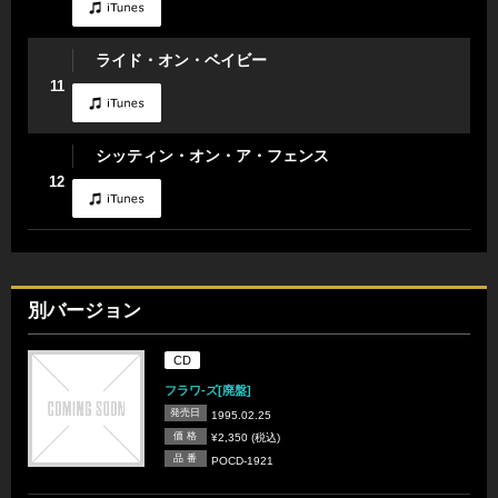
ライド・オン・ベイビー
11
シッティン・オン・ア・フェンス
12
別バージョン
CD
フラワ-ズ[廃盤]
発売日
1995.02.25
価 格
¥2,350 (税込)
品 番
POCD-1921