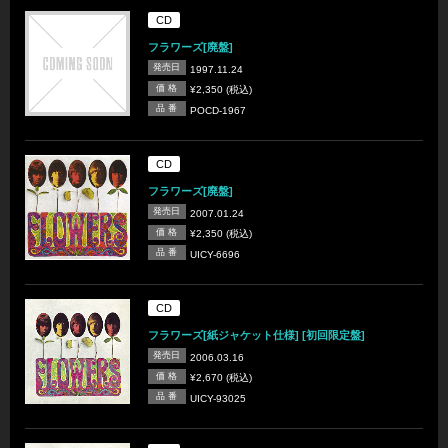
CD
フラワーズ[廃盤]
発売日
1997.11.24
価 格
¥2,350 (税込)
品 番
POCD-1967
CD
フラワーズ[廃盤]
発売日
2007.01.24
価 格
¥2,350 (税込)
品 番
UICY-6696
CD
フラワーズ[紙ジャケット仕様] [初回限定盤]
発売日
2006.03.16
価 格
¥2,670 (税込)
品 番
UICY-93025