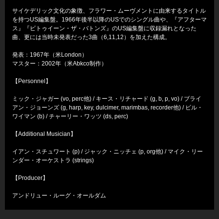
サイケデリック文化の象徴、フラワー・ムーヴメントに由来するタイトル
を持つUS編集盤。1966年後半以降のUSでのシングル曲や、『アフターマ
ス』『ビトゥイーン・ザ・バトンズ』のUS編集盤に収録漏れとなった
曲、更には当時未発表だった3曲（6,11,12）を加えた構成。
発表：1967年（米London）
マスター：2002年（米Abkco制作）
【Personnel】
ミック・ジャガー (vo, perc他) / キース・リチャード (g, b, p, vo) / ブライ
アン・ジョーンズ (g, harp, key, dulcimer, marimbas, recorder他) / ビル・
ワイマン (b) / チャーリー・ワッツ (ds, perc)
【Additional Musician】
イアン・スチュワート (p) / ジャック・ニッチェ (p, org他) / マイク・リー
ンダー・オーケストラ (strings)
【Producer】
アンドリュー・ルーグ・オールダム