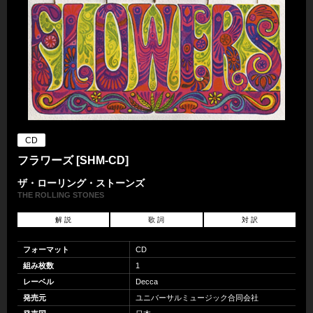
CD
フラワーズ [SHM-CD]
ザ・ローリング・ストーンズ
THE ROLLING STONES
解 説
歌 詞
対 訳
フォーマット
CD
組み枚数
1
レーベル
Decca
発売元
ユニバーサルミュージック合同会社