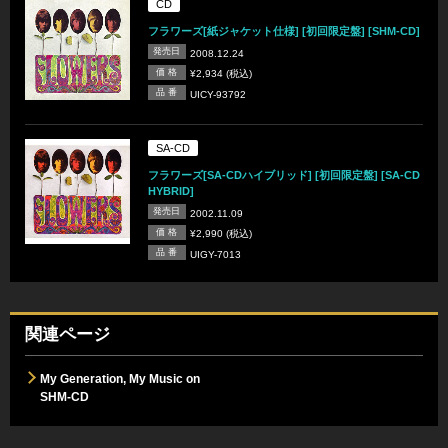
CD
フラワーズ[紙ジャケット仕様] [初回限定盤] [SHM-CD]
発売日
2008.12.24
価 格
¥2,934 (税込)
品 番
UICY-93792
SA-CD
フラワーズ[SA-CDハイブリッド] [初回限定盤] [SA-CD
HYBRID]
発売日
2002.11.09
価 格
¥2,990 (税込)
品 番
UIGY-7013
関連ページ
My Generation, My Music on
SHM-CD