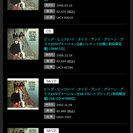
発売日
2006.03.16
価 格
¥2,670 (税込)
品 番
UICY-93019
CD
ビッグ・ヒッツ(ハイ・タイド・アンド・グリーン・グ
ラス)(USヴァージョン)[紙ジャケット仕様] [初回限定
盤] [SHM-CD]
発売日
2008.12.24
価 格
¥2,934 (税込)
品 番
UICY-93786
SA-CD
ビッグ・ヒッツ(ハイ・タイド・アンド・グリーン・グ
ラス)(USヴァージョン)[SA-CDハイブリッド] [初回限定
盤] [SA-CD HYBRID]
発売日
2002.11.09
価 格
¥2,990 (税込)
品 番
UIGY-7007
SA-CD