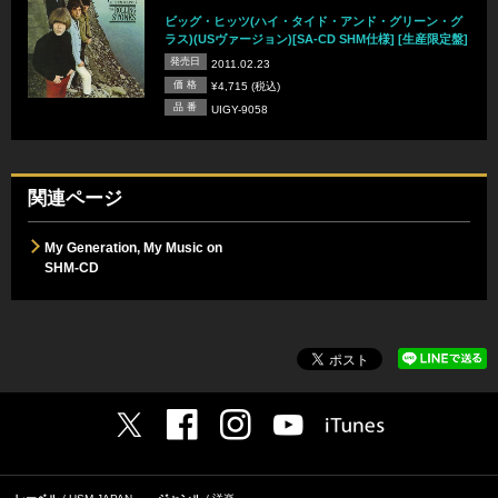
ビッグ・ヒッツ(ハイ・タイド・アンド・グリーン・グ
ラス)(USヴァージョン)[SA-CD SHM仕様] [生産限定盤]
発売日
2011.02.23
価 格
¥4,715 (税込)
品 番
UIGY-9058
関連ページ
My Generation, My Music on
SHM-CD