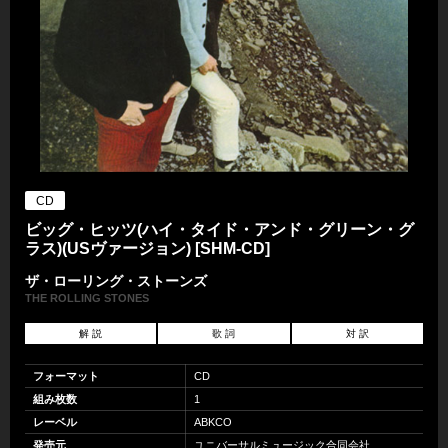
CD
ビッグ・ヒッツ(ハイ・タイド・アンド・グリーン・グ
ラス)(USヴァージョン) [SHM-CD]
ザ・ローリング・ストーンズ
THE ROLLING STONES
解 説
歌 詞
対 訳
フォーマット
CD
組み枚数
1
レーベル
ABKCO
発売元
ユニバーサルミュージック合同会社