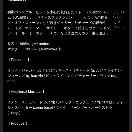
初期のシングル・ヒットを中心に収録したストーンズ初のベスト・アルバ
ム（US編集）。「サティスファクション」「一人ぼっちの世界」「ハー
ト・オブ・ストーン」など若きジャガー／リチャードの傑作や、「タイ
ム・イズ・オン・マイ・サイド」（ギターで始まるヴァージョン）「イッ
ツ・オール・オーヴァー・ナウ」など秀逸のカヴァー曲が並ぶ。
発表：1966年（米London）
マスター：2002年（米Abkco制作）
【Personnel】
ミック・ジャガー (vo, harp他) / キース・リチャード (g, vo) / ブライアン・
ジョーンズ (g, harp他) / ビル・ワイマン (b) / チャーリー・ワッツ (ds,
perc)
【Additional Musician】
イアン・スチュワート (p, org) / ジャック・ニッチェ (p,org, perc他) / フィ
ル・スペクター (zoom base) / マイク・リーンダー・オーケストラ
(strings)
【Producer】