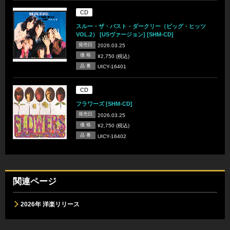
CD
スルー・ザ・パスト・ダークリー（ビッグ・ヒッツ
VOL.2） [USヴァージョン] [SHM-CD]
発売日
2026.03.25
価 格
¥2,750 (税込)
品 番
UICY-16401
CD
フラワーズ [SHM-CD]
発売日
2026.03.25
価 格
¥2,750 (税込)
品 番
UICY-16402
関連ページ
2026年 洋楽リリース