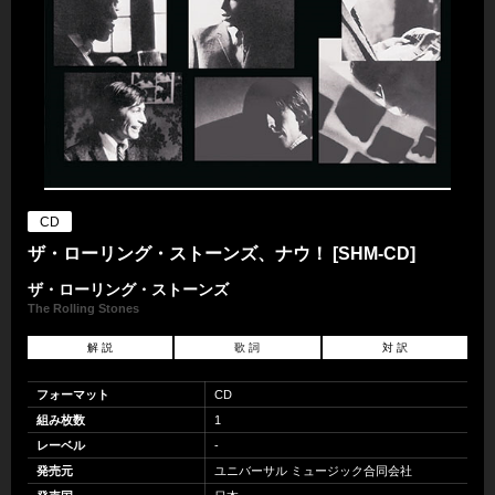
CD
ザ・ローリング・ストーンズ、ナウ！ [SHM-CD]
ザ・ローリング・ストーンズ
The Rolling Stones
解 説
歌 詞
対 訳
フォーマット
CD
組み枚数
1
レーベル
-
発売元
ユニバーサル ミュージック合同会社