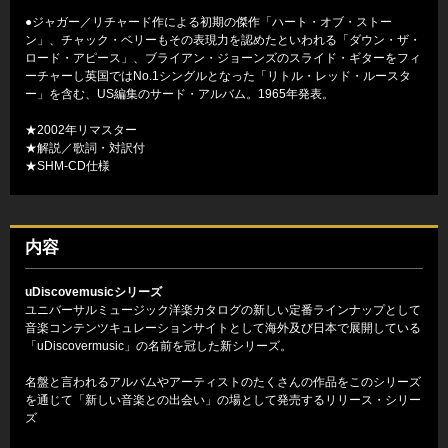
●ジャガー／リチャード作による初期の傑作「ハート・オブ・ストー
ン」、チャック・ベリーもその表現力を認めたといわれる「ダウン・ザ・
ロード・アピース」、ブライアン・ジョーンズのスライド・ギターをフィ
ーチャーし英国ではNo.1シングルとなった「リトル・レッド・ルースタ
ー」を含む、US編集のサード・アルバム。1965年発表。
★2002年リマスター
★解説／歌詞・対訳付
★SHM-CD仕様
内容
uDiscovemusicシリーズ
ユニバーサルミュージック洋楽カタログの新しい定番ラインナップとして
音楽コンテンツキュレーションサイトとして海外及び日本で展開している
「uDiscovermusic」の名前を冠した新シリーズ。
名盤と言われるアルバムやアーティストのたくさんの作品をこのシリーズ
を通じて「新しい音楽との出会い」の場として発売するリリース・シリー
ズ