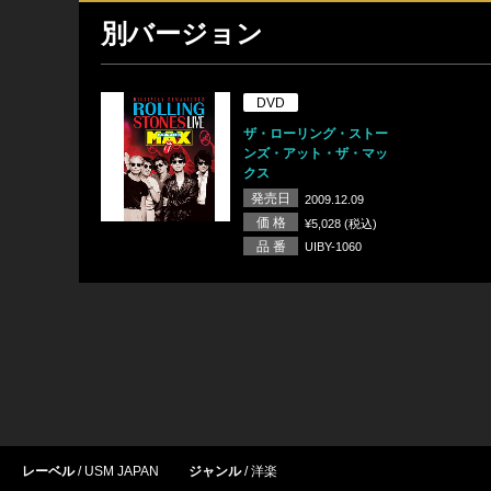
別バージョン
DVD
ザ・ローリング・ストー
ンズ・アット・ザ・マッ
クス
発売日
2009.12.09
価 格
¥5,028 (税込)
品 番
UIBY-1060
レーベル
USM JAPAN
ジャンル
洋楽