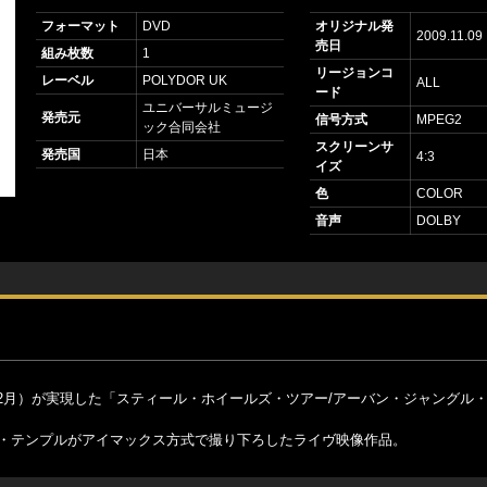
フォーマット
DVD
オリジナル発
2009.11.09
売日
組み枚数
1
リージョンコ
レーベル
POLYDOR UK
ALL
ード
ユニバーサルミュージ
発売元
信号方式
MPEG2
ック合同会社
スクリーンサ
発売国
日本
4:3
イズ
色
COLOR
音声
DOLBY
2月）が実現した「スティール・ホイールズ・ツアー/アーバン・ジャングル
ン・テンプルがアイマックス方式で撮り下ろしたライヴ映像作品。