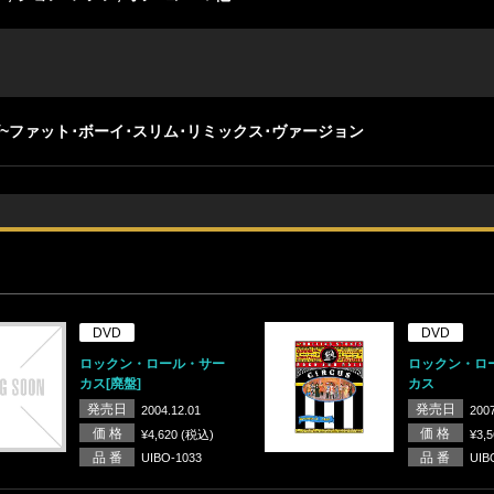
ズ~ファット･ボーイ･スリム･リミックス･ヴァージョン
DVD
DVD
ロックン・ロール・サー
ロックン・ロ
カス[廃盤]
カス
発売日
発売日
2004.12.01
2007
価 格
価 格
¥4,620 (税込)
¥3,
品 番
品 番
UIBO-1033
UIB