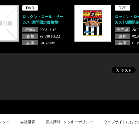
DVD
DVD
ロックン・ロール・サー
ロックン・ロ
カス [期間限定価格盤]
カス [期間限
発売日
発売日
2008.11.12
2010
価 格
価 格
¥2,598 (税込)
¥2,
品 番
品 番
UIBY-9001
UIB
レター
会社概要
個人情報 | クッキーポリシー
ウェブサイトにおけ