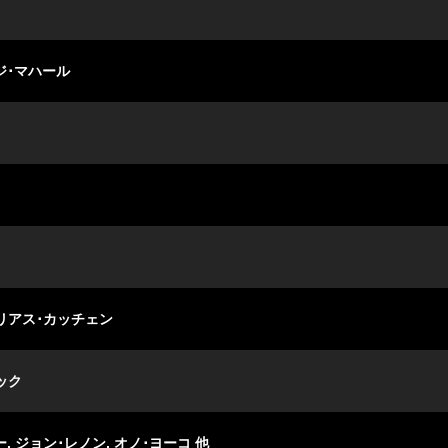
ジ･マハール
ジュリアス･カッチェン
マック
, ジョン･レノン, オノ･ヨーコ 他