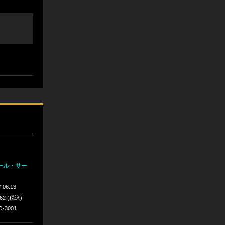
ール・サー
.06.13
562 (税込)
O-3001