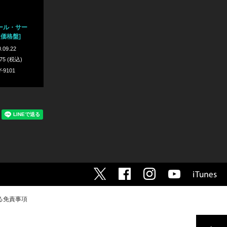
ール・サー
定価格盤]
.09.22
075 (税込)
Y-9101
る免責事項