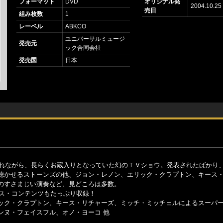
フォーマット
DVD
オリジナル発
2004.10.25
売日
組み枚数
1
レーベル
ABKCO
ユニバーサルミュージ
発売元
ック合同会社
発売国
日本
されながら、長らくお蔵入りとなっていた幻のＴＶショウ。発表されたばかり
聴かせるストーンズの他、ジョン・レノン、エリック・クラプトン、キース
のすさまじい演奏など、見どころは多数。
ナス・コンテンツもたっぷり収録！
ック・クラプトン、キース・リチャーズ、ミッチ・ミッチェルによるスーパ
ンヌ・フェイスフル、オノ・ヨーコ 他