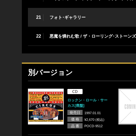
21
フォト･ギャラリー
22
悪魔を憐れむ歌 / ザ・ローリング･ストーン
別バージョン
CD
ロックン・ロール・サー
カス[廃盤]
発売日
1997.01.01
価 格
¥2,670 (税込)
品 番
POCD-9512