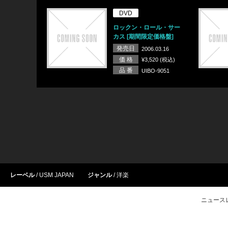
DVD
ロックン・ロール・サー
カス [期間限定価格盤]
発売日
2006.03.16
価 格
¥3,520 (税込)
品 番
UIBO-9051
レーベル
USM JAPAN
ジャンル
洋楽
ニュース