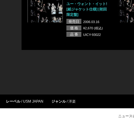
ユー・ウォント・イット!
[紙ジャケット仕様] [初回
限定盤]
発売日
2006.03.16
価 格
¥2,670 (税込)
品 番
UICY-93022
レーベル
USM JAPAN
ジャンル
洋楽
ニュース