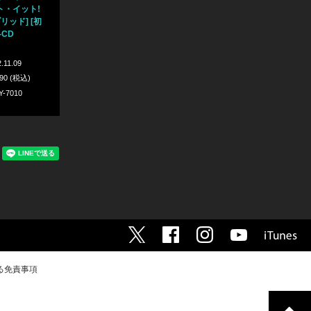
ト・イット!
リッド] [初
-CD
.11.09
990 (税込)
Y-7010
る免責事項