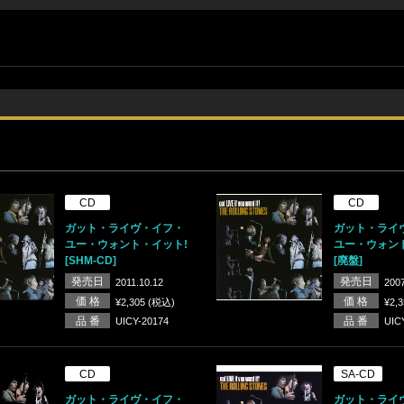
CD
CD
ガット・ライヴ・イフ・
ガット・ライ
ユー・ウォント・イット!
ユー・ウォン
[SHM-CD]
[廃盤]
発売日
発売日
2011.10.12
2007
価 格
価 格
¥2,305 (税込)
¥2,
品 番
品 番
UICY-20174
UIC
CD
SA-CD
ガット・ライヴ・イフ・
ガット・ライ