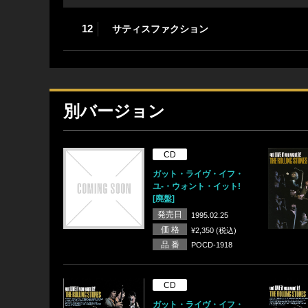
12
サティスファクション
別バージョン
CD
ガット・ライヴ・イフ・
ユ-・ウォント・イット!
[廃盤]
発売日
1995.02.25
価 格
¥2,350 (税込)
品 番
POCD-1918
CD
ガット・ライヴ・イフ・