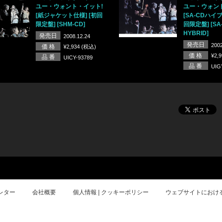
ユー・ウォント・イット!
ユー・ウォン
[紙ジャケット仕様] [初回
[SA-CDハイブ
限定盤] [SHM-CD]
回限定盤] [SA
HYBRID]
発売日
2008.12.24
発売日
2002
価 格
¥2,934 (税込)
価 格
¥2,
品 番
UICY-93789
品 番
UIG
レター
会社概要
個人情報 | クッキーポリシー
ウェブサイトにおけ