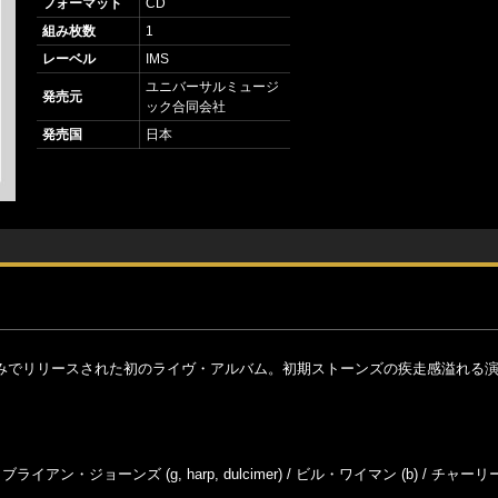
フォーマット
CD
組み枚数
1
レーベル
IMS
ユニバーサルミュージ
発売元
ック合同会社
発売国
日本
Sのみでリリースされた初のライヴ・アルバム。初期ストーンズの疾走感溢れる
。
/ ブライアン・ジョーンズ (g, harp, dulcimer) / ビル・ワイマン (b) / チャ