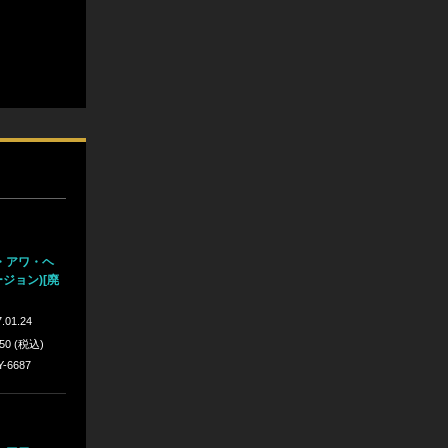
・アワ・ヘ
ージョン)[廃
.01.24
350 (税込)
Y-6687