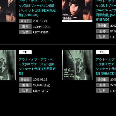
アウト・オブ・アワ・ヘ
アウト・オブ
ッズ(USヴァージョン)[紙
ッズ(USヴァ
ジャケット仕様] [初回限定
[SA-CDハイブ
盤] [SHM-CD]
回限定盤] [SA
HYBRID]
発売日
2008.12.24
発売日
2002
価 格
¥2,934 (税込)
価 格
¥2,
品 番
UICY-93783
品 番
UIG
CD
CD
アウト・オブ・アワ・ヘ
アウト・オブ
ッズ(UKヴァージョン)[紙
ッズ(UKヴァ
ジャケット仕様] [初回限定
ジャケット仕様
盤]
盤] [SHM-CD]
発売日
発売日
2006.03.16
2008
価 格
価 格
¥2,670 (税込)
¥2,
品 番
品 番
UICY-93017
UIC