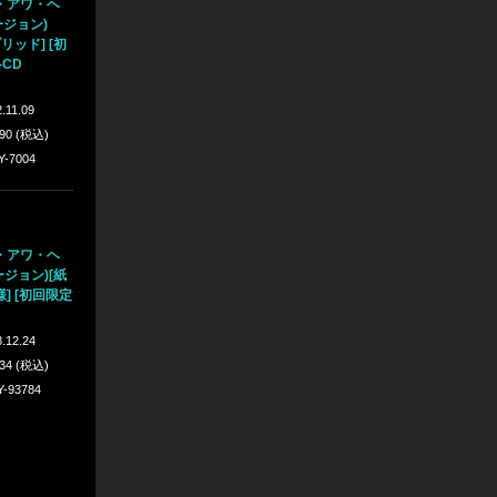
・アワ・ヘ
ージョン)
リッド] [初
-CD
.11.09
990 (税込)
Y-7004
・アワ・ヘ
ージョン)[紙
] [初回限定
.12.24
934 (税込)
Y-93784