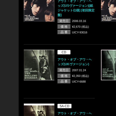
アウト・オブ・アワ・ヘ
ッズ(USヴァージョン)[紙
ジャケット仕様] [初回限定
盤]
発売日
2006.03.16
価 格
¥2,670 (税込)
品 番
UICY-93016
CD
アウト・オブ・アワ・ヘ
ッズ(UKヴァージョン)
発売日
2007.01.24
価 格
¥2,350 (税込)
品 番
UICY-6688
SA-CD
アウト・オブ・アワ・ヘ