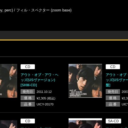
 perc) / フィル・スペクター (zoom base)
CD
CD
アウト・オブ・アワ・ヘ
アウト・オブ
ッズ(USヴァージョン)
ッズ(USヴァ
[SHM-CD]
盤]
発売日
発売日
2011.10.12
2007
価 格
価 格
¥2,305 (税込)
¥2,
品 番
品 番
UICY-20170
UIC
CD
SA-CD