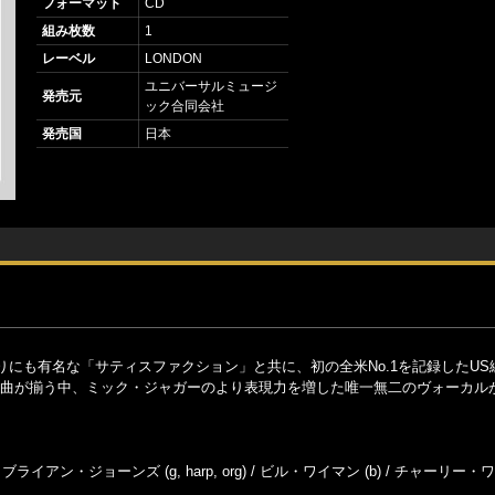
フォーマット
CD
組み枚数
1
レーベル
LONDON
ユニバーサルミュージ
発売元
ック合同会社
発売国
日本
にも有名な「サティスファクション」と共に、初の全米No.1を記録したUS
楽曲が揃う中、ミック・ジャガーのより表現力を増した唯一無二のヴォーカル
/ ブライアン・ジョーンズ (g, harp, org) / ビル・ワイマン (b) / チャーリー・ワ