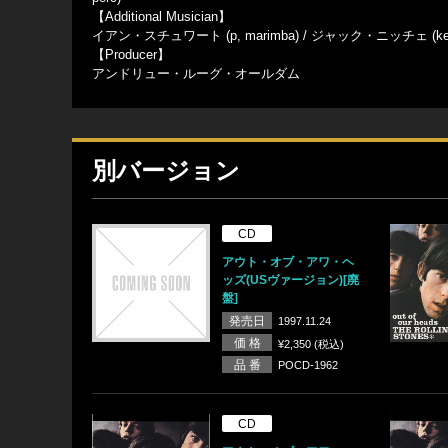
【Additional Musician】
イアン・スチュワート (p, marimba) / ジャック・ニッチェ (key,
【Producer】
アンドリュー・ルーグ・オールダム
別バージョン
CD
アウト・オブ・アワ・ヘ
ッズ(USヴァージョン)[廃
盤]
発売日
1997.11.24
価 格
¥2,350 (税込)
品 番
POCD-1962
CD