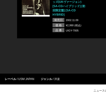
ッズ(UKヴァージョン)
[SA-CDハイブリッド] [初
回限定盤] [SA-CD
HYBRID]
発売日
2002.11.09
価 格
¥2,990 (税込)
品 番
UIGY-7005
レーベル
USM JAPAN
ジャンル
洋楽
ニュース