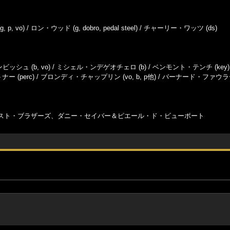
, vo) / ロン・ウッド (g, dobro, pedal steel) / チャーリー・ワッツ (ds)
ッシュ (b, vo) / ミシェル・ンデゲオチェロ (b) / ベンモント・テンチ (key)
ナー (perc) / ブロンディ・チャップリン (vo, b, p他) / バーナード・ファウラー
スト・ブラザーズ、ダニー・セイバー＆ピエール・ド・ビューポート