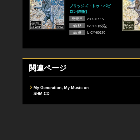
ブリッジズ・トゥ・バビ
ロン[廃盤]
発売日
2009.07.15
価 格
¥2,305 (税込)
品 番
UICY-60170
関連ページ
My Generation, My Music on
SHM-CD