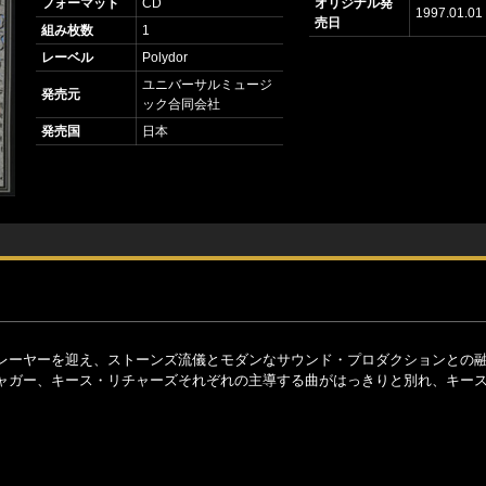
フォーマット
CD
オリジナル発
1997.01.01
売日
組み枚数
1
レーベル
Polydor
ユニバーサルミュージ
発売元
ック合同会社
発売国
日本
レーヤーを迎え、ストーンズ流儀とモダンなサウンド・プロダクションとの
ャガー、キース・リチャーズそれぞれの主導する曲がはっきりと別れ、キース