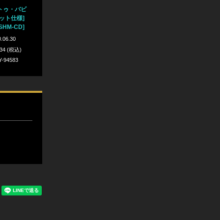
トゥ・バビ
ット仕様]
SHM-CD]
.06.30
934 (税込)
Y-94583