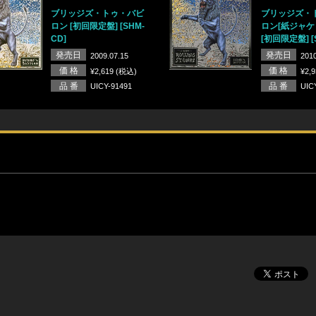
ブリッジズ・トゥ・バビ
ブリッジズ・
ロン [初回限定盤] [SHM-
ロン[紙ジャケ
CD]
[初回限定盤] [
発売日
発売日
2009.07.15
2010
価 格
価 格
¥2,619 (税込)
¥2,
品 番
品 番
UICY-91491
UIC