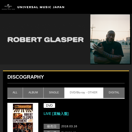
DISCOGRAPHY
ALL
ALBUM
SINGLE
DVD/Blu-ray・OTHER
DIGITAL
DVD
LIVE [直輸入盤]
発売日
2018.03.16