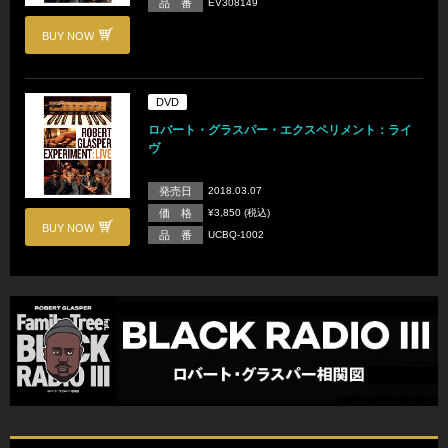
品 番
EV308149
BUY NOW
DVD
ロバート・グラスパー・エクスペリメント：ライ
ヴ
発売日
2018.03.07
価 格
¥3,850 (税込)
BUY NOW
品 番
UCBQ-1002