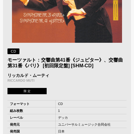
CD
モーツァルト：交響曲第41番《ジュピター》、交響曲
第31番《パリ》 [初回限定盤] [SHM-CD]
リッカルド・ムーティ
RICCARDO MUTI
限 定
フォーマット
CD
組み枚数
1
レーベル
デッカ
発売元
ユニバーサルミュージック合同会社
発売国
日本