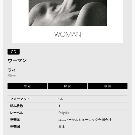
CD
ウーマン
ライ
Rhye
限 定
解 説
歌 詞
フォーマット
CD
組み枚数
1
レーベル
Polydor
発売元
ユニバーサルミュージック合同会社
発売国
日本