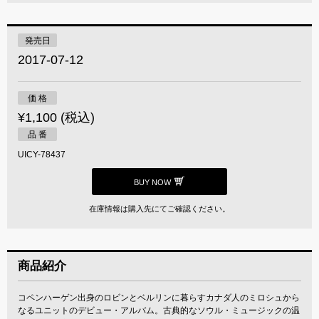
発売日
2017-07-12
価 格
¥1,100 (税込)
品 番
UICY-78437
BUY NOW
在庫情報は購入先にてご確認ください。
商品紹介
コペンハーゲン出身のロビンとベルリンに暮らすカナダ人のミロシュから
なるユニットのデビュー・アルバム。古典的なソウル・ミュージックの温