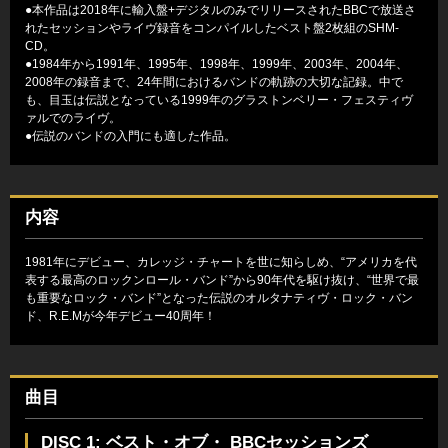
●本作品は2018年に輸入盤+デジタルのみでリリースされたBBCで放送さ
れたセッションやライヴ録音をコンパイルしたベスト盤2枚組のSHM-
CD。
●1984年から1991年、1995年、1998年、1999年、2003年、2004年、
2008年の録音まで、24年間におけるバンドの軌跡の大切な記録。中で
も、目玉は伝説となっている1999年のグラストンベリー・フェスティヴ
ァルでのライヴ。
●伝説のバンドの入門にも適した作品。
内容
1981年にデビュー、カレッジ・チャートを世に知らしめ、“アメリカを代
表する最高のロックンロール・バンド”から90年代を駆け抜け、“世界で最
も重要なロック・バンド”となった伝説のオルタナティヴ・ロック・バン
ド、R.E.Mが今年デビュー40周年！
曲目
DISC 1: ベスト・オブ・ BBCセッションズ