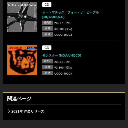
CD
オートマチック・フォー・ザ・ピープル
[MQA/UHQCD]
発売日
2021.10.29
価 格
¥3,300 (税込)
品 番
UCCO-46003
CD
モンスター [MQA/UHQCD]
発売日
2021.10.29
価 格
¥3,300 (税込)
品 番
UCCO-46004
関連ページ
2021年 洋楽リリース