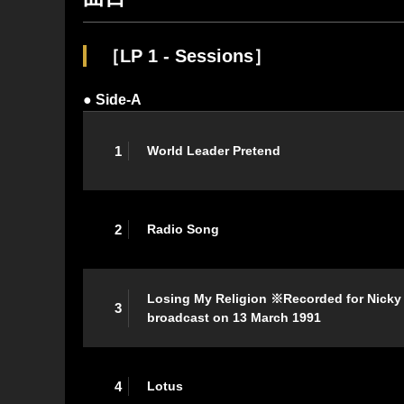
［LP 1 - Sessions］
● Side-A
1
World Leader Pretend
2
Radio Song
Losing My Religion ※Recorded for Nicky 
3
broadcast on 13 March 1991
4
Lotus