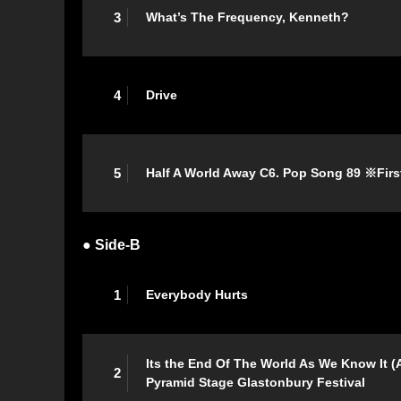
3
What’s The Frequency, Kenneth?
4
Drive
5
Half A World Away C6. Pop Song 89 ※Firs
● Side-B
1
Everybody Hurts
Its the End Of The World As We Know It (
2
Pyramid Stage Glastonbury Festival