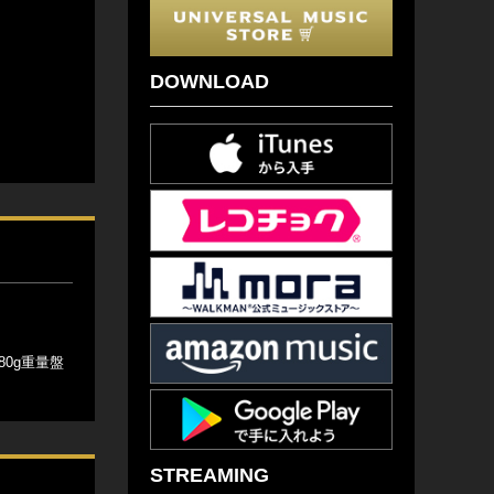
DOWNLOAD
80g重量盤
STREAMING