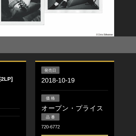
発売日
盤2LP]
2018-10-19
価 格
オープン・プライス
品 番
720-6772