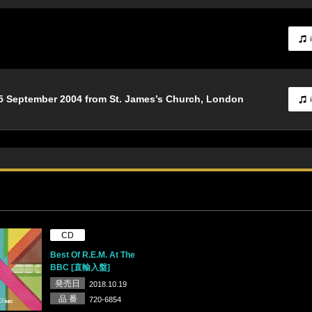
 September 2004 from St. James’s Church, London
CD
Best Of R.E.M. At The
BBC [直輸入盤]
発売日
2018.10.19
品 番
720-6854