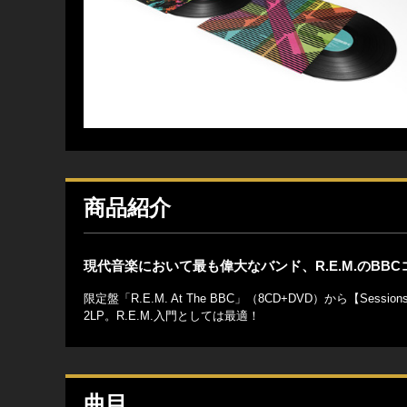
商品紹介
現代音楽において最も偉大なバンド、R.E.M.のB
限定盤「R.E.M. At The BBC」（8CD+DVD）から【Se
2LP。R.E.M.入門としては最適！
曲目