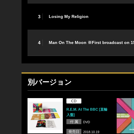
3
Losing My Religion
4
Man On The Moon ※First broadcast on 15
別バージョン
CD
R.E.M. At The BBC [直輸
入盤]
付 属
DVD
発売日
2018.10.19