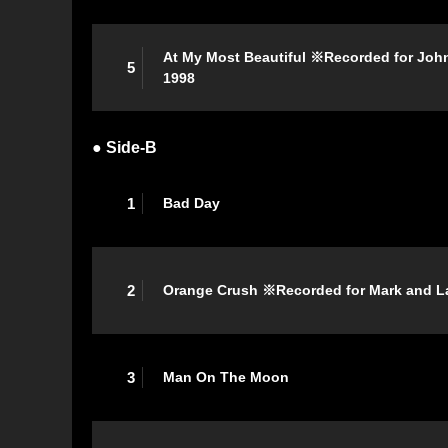
At My Most Beautiful ※Recorded for John
5
1998
● Side-B
1
Bad Day
2
Orange Crush ※Recorded for Mark and Lar
3
Man On The Moon