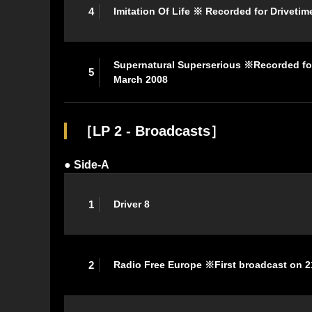
4
Imitation Of Life ※ Recorded for Drivetim
Supernatural Superserious ※Recorded for
5
March 2008
［LP 2 - Broadcasts］
● Side-A
1
Driver 8
2
Radio Free Europe ※First broadcast on 