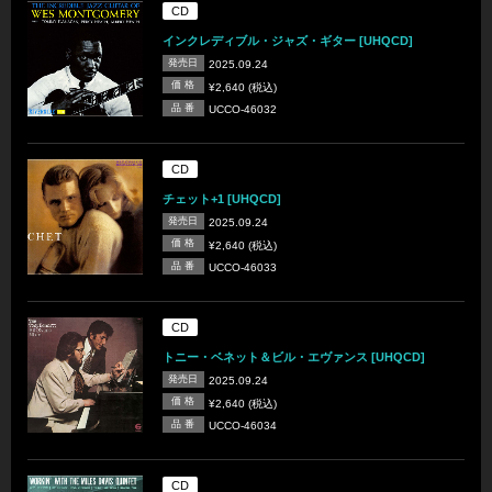
CD
インクレディブル・ジャズ・ギター [UHQCD]
発売日
2025.09.24
価 格
¥2,640 (税込)
品 番
UCCO-46032
CD
チェット+1 [UHQCD]
発売日
2025.09.24
価 格
¥2,640 (税込)
品 番
UCCO-46033
CD
トニー・ベネット＆ビル・エヴァンス [UHQCD]
発売日
2025.09.24
価 格
¥2,640 (税込)
品 番
UCCO-46034
CD