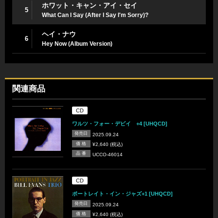
ホワット・キャン・アイ・セイ
5
What Can I Say (After I Say I'm Sorry)?
ヘイ・ナウ
6
Hey Now (Album Version)
関連商品
CD
ワルツ・フォー・デビイ +4 [UHQCD]
発売日
2025.09.24
価 格
¥2,640 (税込)
品 番
UCCO-46014
CD
ポートレイト・イン・ジャズ+1 [UHQCD]
発売日
2025.09.24
価 格
¥2,640 (税込)