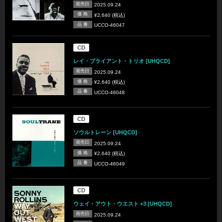
発売日
2025.09.24
価 格
¥2,640 (税込)
品 番
UCCO-46047
CD
レイ・ブライアント・トリオ [UHQCD]
発売日
2025.09.24
価 格
¥2,640 (税込)
品 番
UCCO-46048
CD
ソウルトレーン [UHQCD]
発売日
2025.09.24
価 格
¥2,640 (税込)
品 番
UCCO-46049
CD
ウェイ・アウト・ウエスト +3 [UHQCD]
発売日
2025.09.24