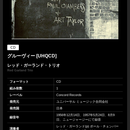
CD
グルーヴィー [UHQCD]
レッド・ガーランド・トリオ
Red Garland Trio
フォーマット
CD
組み枚数
1
レーベル
Concord Records
発売元
ユニバーサル ミュージック合同会社
発売国
日本
1956年12月14日、1957年5月24日、8月9
録音年
日、ニュージャージーにて録音
レッド・ガーランド(p) ポール・チェンバー
演奏者