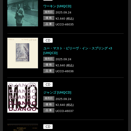
ワーキン [UHQCD]
発売日
2025.09.24
価 格
¥2,640 (税込)
品 番
UCCO-46035
CD
ユー・マスト・ビリーヴ・イン・スプリング +3
[UHQCD]
発売日
2025.09.24
価 格
¥2,640 (税込)
品 番
UCCO-46036
CD
ジャンゴ [UHQCD]
発売日
2025.09.24
価 格
¥2,640 (税込)
品 番
UCCO-46037
CD