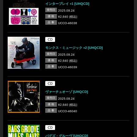
インタープレイ +1 [UHQCD]
発売日
2025.09.24
価 格
¥2,640 (税込)
品 番
UCCO-46038
CD
モンクス・ミュージック +2 [UHQCD]
発売日
2025.09.24
価 格
¥2,640 (税込)
品 番
UCCO-46039
CD
ヴァーチュオーゾ [UHQCD]
発売日
2025.09.24
価 格
¥2,640 (税込)
品 番
UCCO-46040
CD
バグズ・グルーヴ [UHQCD]