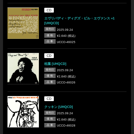
CD
エヴリバディ・ディグズ・ビル・エヴァンス +1
[UHQCD]
発売日
2025.09.24
価 格
¥2,640 (税込)
品 番
UCCO-46025
CD
枯葉 [UHQCD]
発売日
2025.09.24
価 格
¥2,640 (税込)
品 番
UCCO-46026
CD
クッキン [UHQCD]
発売日
2025.09.24
価 格
¥2,640 (税込)
品 番
UCCO-46028