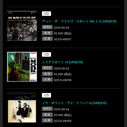
CD
アット・ザ・ファイヴ・スポット Vol. 1 +1 [UHQCD]
発売日
2025.09.24
価 格
¥2,640 (税込)
品 番
UCCO-46057
CD
ミステリオーソ +2 [UHQCD]
発売日
2025.09.24
価 格
¥2,640 (税込)
品 番
UCCO-46058
CD
ノウ・ホワット・アイ・ミーン? +2 [UHQCD]
発売日
2025.09.24
価 格
¥2,640 (税込)
品 番
UCCO-46059