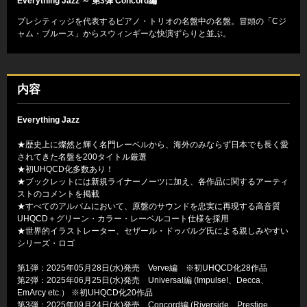
Everything Jazz ～ 第3弾 Concord編
プレシティッジを代表するピアノ・トリオの名盤中の名盤。冒頭の「Cジ
ャム・ブルース」からスウィンギーな快演ずらりと並ぶ。
内容
Everything Jazz
★歴史上に燦然と輝く名門レーベルから、海外のみならず日本でも長く愛
されてきた名盤を200タイトル厳選
★初UHQCD化多数あり！
★ブックレットには新規ライナーノーツに加え、各作品に関するアーティ
ストのコメントを掲載
★すべてのアルバムにおいて、原盤のサウンドを忠実に再現する高音質
UHQCD＋グリーン・カラー・レーベルコート仕様を採用
★世界的イラストレーター、セザール・ドゥバルグ氏による親しみやすい
シリーズ・ロゴ
第1弾：2025年05月28日(水)発売 Verve編 ※初UHQCD化28作品
第2弾：2025年06月25日(水)発売 Universal編 (Impulse!、Decca、
EmArcy etc.） ※初UHQCD化20作品
第3弾：2025年09月24日(水)発売 Concord編 (Riverside、Prestige、