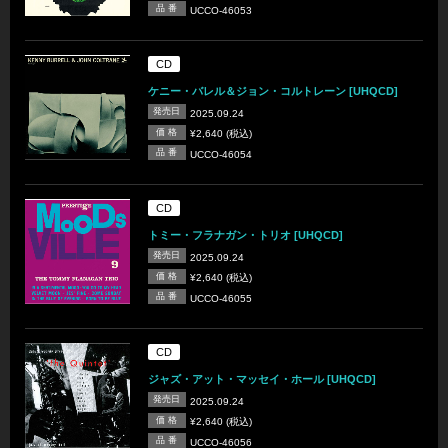
品 番
UCCO-46053
CD
ケニー・バレル＆ジョン・コルトレーン [UHQCD]
発売日
2025.09.24
価 格
¥2,640 (税込)
品 番
UCCO-46054
CD
トミー・フラナガン・トリオ [UHQCD]
発売日
2025.09.24
価 格
¥2,640 (税込)
品 番
UCCO-46055
CD
ジャズ・アット・マッセイ・ホール [UHQCD]
発売日
2025.09.24
価 格
¥2,640 (税込)
品 番
UCCO-46056