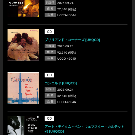
発売日
2025.09.24
価 格
¥2,640 (税込)
品 番
UCCO-46044
CD
ブリリアンド・コーナーズ [UHQCD]
発売日
2025.09.24
価 格
¥2,640 (税込)
品 番
UCCO-46045
CD
コンコルド [UHQCD]
発売日
2025.09.24
価 格
¥2,640 (税込)
品 番
UCCO-46046
CD
アート・テイタム～ベン・ウェブスター・カルテット
+3 [UHQCD]