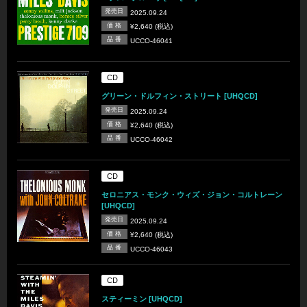
発売日
2025.09.24
価 格
¥2,640 (税込)
品 番
UCCO-46041
CD
グリーン・ドルフィン・ストリート [UHQCD]
発売日
2025.09.24
価 格
¥2,640 (税込)
品 番
UCCO-46042
CD
セロニアス・モンク・ウィズ・ジョン・コルトレーン
[UHQCD]
発売日
2025.09.24
価 格
¥2,640 (税込)
品 番
UCCO-46043
CD
スティーミン [UHQCD]