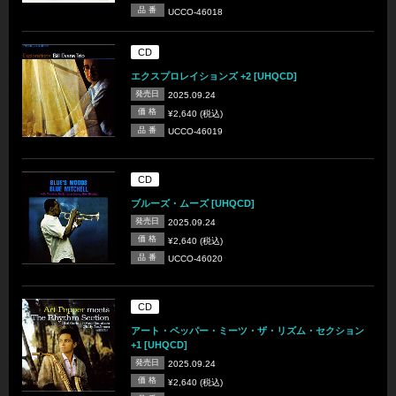
品 番
UCCO-46018
CD
エクスプロレイションズ +2 [UHQCD]
発売日
2025.09.24
価 格
¥2,640 (税込)
品 番
UCCO-46019
CD
ブルーズ・ムーズ [UHQCD]
発売日
2025.09.24
価 格
¥2,640 (税込)
品 番
UCCO-46020
CD
アート・ペッパー・ミーツ・ザ・リズム・セクション
+1 [UHQCD]
発売日
2025.09.24
価 格
¥2,640 (税込)