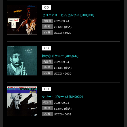
CD
セロニアス・ヒムセルフ+1 [UHQCD]
発売日
2025.09.24
価 格
¥2,640 (税込)
品 番
UCCO-46029
CD
静かなるケニー [UHQCD]
発売日
2025.09.24
価 格
¥2,640 (税込)
品 番
UCCO-46030
CD
ケリー・ブルー +2 [UHQCD]
発売日
2025.09.24
価 格
¥2,640 (税込)
品 番
UCCO-46031