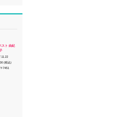
ベスト 由紀
子
.11.22
200 (税込)
Y-7451