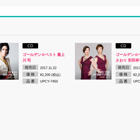
CD
CD
ゴールデン☆ベスト 最上
ゴールデン☆
川 司
さおり 安田祥
発売日
発売日
2017.11.22
2017
価 格
価 格
¥2,200 (税込)
¥2,
品 番
品 番
UPCY-7450
UPC