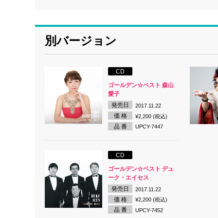
別バージョン
CD
ゴールデン☆ベスト 森山
愛子
発売日
2017.11.22
価 格
¥2,200 (税込)
品 番
UPCY-7447
CD
ゴールデン☆ベスト デュ
ーク・エイセス
発売日
2017.11.22
価 格
¥2,200 (税込)
品 番
UPCY-7452