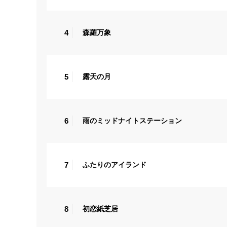
4
森羅万象
5
露天の月
6
雨のミッドナイトステーション
7
ふたりのアイランド
8
初恋紙芝居