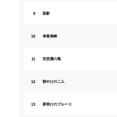
9
面影
10
来島海峡
11
安芸灘の風
12
朝やけの二人
13
夜明けのブルース