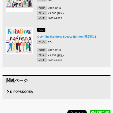
DVD
発売日
2012.12.12
価 格
¥3,666 (税込)
品 番
UMCK-9605
CD
Over The Rainbow Special Edition [限定盤C]
付 属
CD
発売日
2012.12.12
価 格
¥3,457 (税込)
品 番
UMCK-9606
関連ページ
K-POP&KOREA