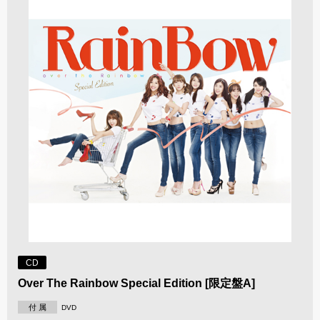
CD
Over The Rainbow Special Edition [限定盤A]
付 属
DVD