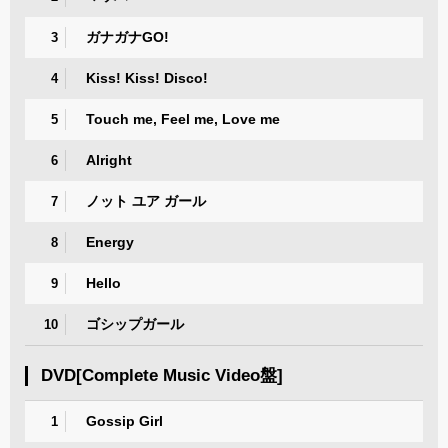
ガナガナGO!
3
Kiss! Kiss! Disco!
4
Touch me, Feel me, Love me
5
Alright
6
ノット ユア ガール
7
Energy
8
Hello
9
ゴシップガール
10
DVD[Complete Music Video盤]
Gossip Girl
1