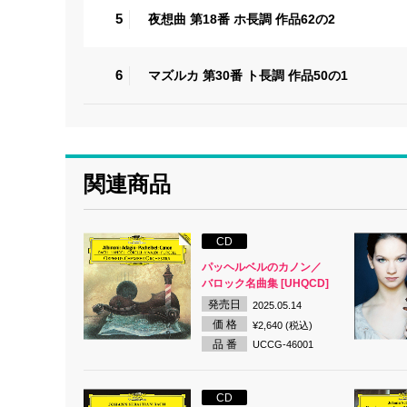
5
夜想曲 第18番 ホ長調 作品62の2
6
マズルカ 第30番 ト長調 作品50の1
関連商品
CD
パッヘルベルのカノン／
バロック名曲集 [UHQCD]
発売日
2025.05.14
価 格
¥2,640 (税込)
品 番
UCCG-46001
CD