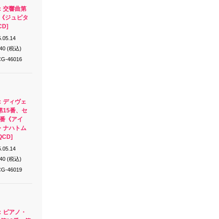
：交響曲第
番《ジュピタ
CD]
.05.14
640 (税込)
G-46016
：ディヴェ
15番、セ
3番《アイ
・ナハトム
CD]
.05.14
640 (税込)
G-46019
：ピアノ・