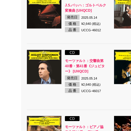
J.S.バッハ：ゴルトベルク
変奏曲 [UHQCD]
発売日
2025.05.14
価 格
¥2,640 (税込)
品 番
UCCG-46012
CD
モーツァルト：交響曲第
40番・第41番《ジュピタ
ー》 [UHQCD]
発売日
2025.05.14
価 格
¥2,640 (税込)
品 番
UCCG-46017
CD
モーツァルト：ピアノ協