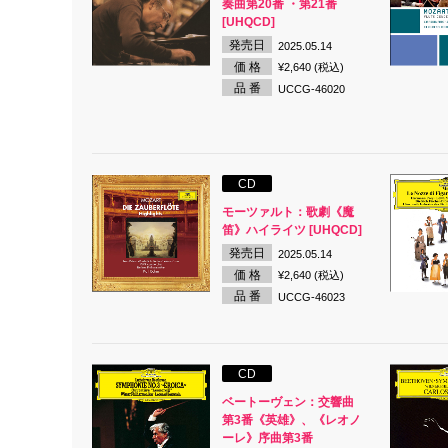
奏曲第20番 ・第21番
[UHQCD]
発売日
2025.05.14
価 格
¥2,640 (税込)
品 番
UCCG-46020
CD
モーツァルト：歌劇《魔
笛》ハイライツ [UHQCD]
発売日
2025.05.14
価 格
¥2,640 (税込)
品 番
UCCG-46023
CD
ベートーヴェン：交響曲
第3番《英雄》、《レオノ
ーレ》序曲第3番