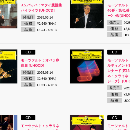
J.S.バッハ：マタイ受難曲
モーツァルト
ハイライツ [UHQCD]
40番・第41
ー》 他 [UHQ
発売日
2025.05.14
発売日
2025
価 格
¥2,640 (税込)
価 格
¥2,
品 番
UCCG-46013
品 番
UCC
CD
CD
モーツァルト：オペラ序
モーツァルト
曲集 [UHQCD]
ルティメント第
レナード 第1
発売日
2025.05.14
ネ・クライネ
価 格
¥2,640 (税込)
ジーク》 [UHQ
品 番
UCCG-46018
発売日
2025
価 格
¥2,
品 番
UCC
CD
CD
モーツァルト：クラリネ
モーツァルト