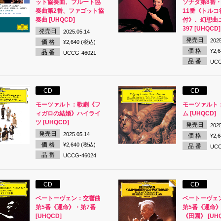
ット協奏曲、フルート協
ソナタ第8番・
奏曲第2番、ファゴット協
11番《トルコ
奏曲 [UHQCD]
付》、幻想曲ニ
397 [UHQCD]
発売日
2025.05.14
発売日
2025
価 格
¥2,640 (税込)
価 格
¥2,
品 番
UCCG-46021
品 番
UCC
CD
CD
モーツァルト：歌劇《フ
モーツァルト
ィガロの結婚》ハイライ
ム [UHQCD]
ツ [UHQCD]
発売日
2025
発売日
2025.05.14
価 格
¥2,
価 格
¥2,640 (税込)
品 番
UCC
品 番
UCCG-46024
CD
CD
ベートーヴェン：交響曲
ベートーヴェ
第5番《運命》・第7番
第5番《運命》
[UHQCD]
《田園》 [UHQ