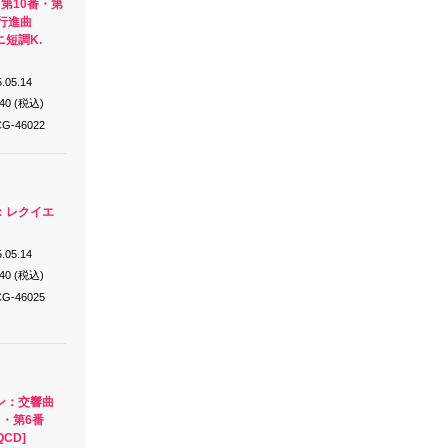
第10番・第
行進曲
短調K.
.05.14
640 (税込)
G-46022
：レクイエ
.05.14
640 (税込)
G-46025
ン：交響曲
・第6番
CD]