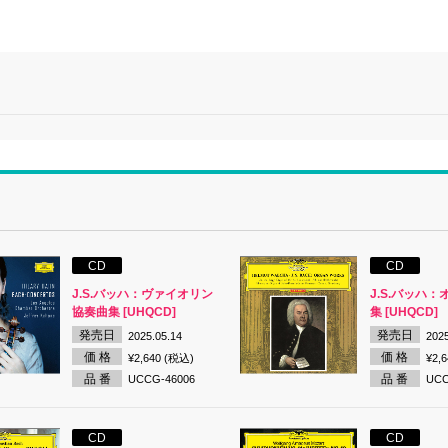
CD
CD
J.S.バッハ：ヴァイオリン
J.S.バッハ
協奏曲集 [UHQCD]
集 [UHQCD]
発売日
発売日
2025.05.14
2025
価 格
価 格
¥2,640 (税込)
¥2,
品 番
品 番
UCCG-46006
UCC
CD
CD