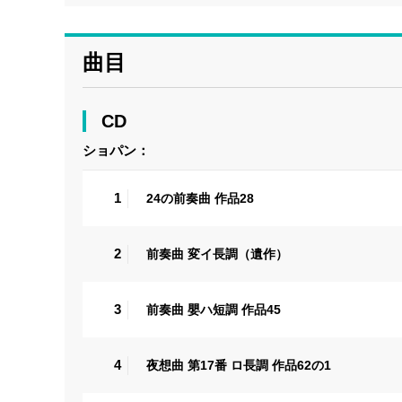
曲目
CD
ショパン：
1
24の前奏曲 作品28
2
前奏曲 変イ長調（遺作）
3
前奏曲 嬰ハ短調 作品45
4
夜想曲 第17番 ロ長調 作品62の1