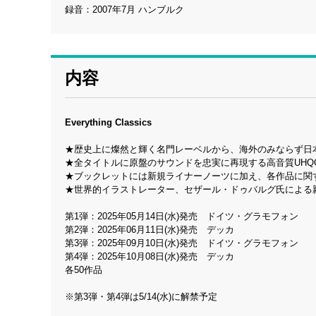
録音：2007年7月 ハンブルク
内容
Everything Classics
★歴史上に燦然と輝く名門レーベルから、海外のみならず日本
★全タイトルに原盤のサウンドを忠実に再現する高音質UHQ
★ブックレットには新規ライナーノーツに加え、各作品に関
★世界的イラストレーター、セザール・ドゥバルグ氏による
第1弾：2025年05月14日(水)発売 ドイツ・グラモフォン
第2弾：2025年06月11日(水)発売 デッカ
第3弾：2025年09月10日(水)発売 ドイツ・グラモフォン
第4弾：2025年10月08日(水)発売 デッカ
各50作品
※第3弾・第4弾は5/14(水)に解禁予定