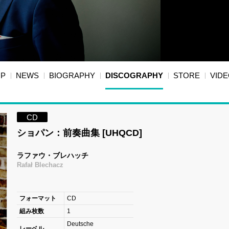
OP
NEWS
BIOGRAPHY
DISCOGRAPHY
STORE
VID
CD
ショパン：前奏曲集 [UHQCD]
ラファウ・ブレハッチ
Rafał Blechacz
フォーマット
CD
組み枚数
1
Deutsche
レーベル