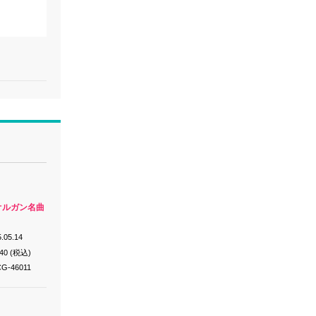
：オルガン名曲
.05.14
640 (税込)
G-46011