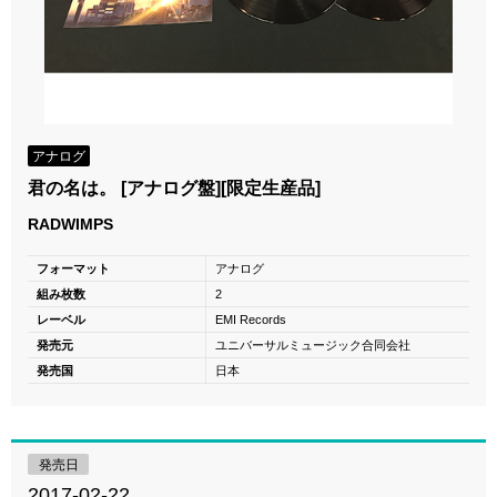
アナログ
君の名は。 [アナログ盤][限定生産品]
RADWIMPS
フォーマット
アナログ
組み枚数
2
レーベル
EMI Records
発売元
ユニバーサルミュージック合同会社
発売国
日本
発売日
2017-02-22