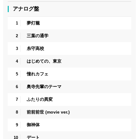
アナログ盤
夢灯籠
1
三葉の通学
2
糸守高校
3
はじめての、東京
4
憧れカフェ
5
奥寺先輩のテーマ
6
ふたりの異変
7
前前前世 (movie ver.)
8
御神体
9
デート
10