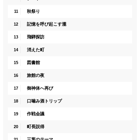
秋祭り
11
記憶を呼び起こす瀧
12
飛騨探訪
13
消えた町
14
図書館
15
旅館の夜
16
御神体へ再び
17
口噛み酒トリップ
18
作戦会議
19
町長説得
20
三葉のテーマ
21