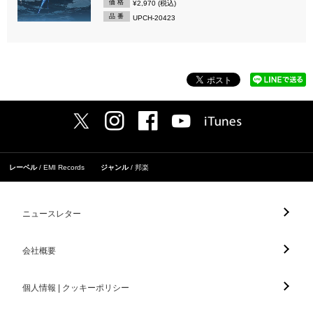
価 格
¥2,970 (税込)
品 番
UPCH-20423
レーベル
EMI Records
ジャンル
邦楽
ニュースレター
会社概要
個人情報 | クッキーポリシー