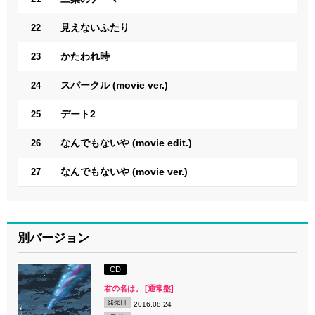
見えないふたり
22
かたわれ時
23
スパークル (movie ver.)
24
デート2
25
なんでもないや (movie edit.)
26
なんでもないや (movie ver.)
27
別バージョン
CD
君の名は。 [通常盤]
発売日
2016.08.24