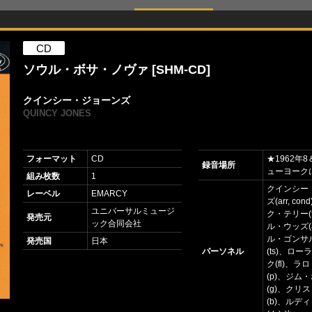
CD
ソウル・ボサ・ノヴァ [SHM-CD]
クインシー・ジョーンズ
QUINCY JONES
フォーマット
CD
★1962年
録音場所
ューヨーク
組み枚数
1
クインシー
レーベル
EMARCY
ズ(arr, co
ユニバーサルミュージ
ク・テリー(
発売元
ック合同会社
ル・ウッズ(
ル・ゴンサ
発売国
日本
パーソネル
(ts)、ロ
ク(fl)、
(p)、ジム
(g)、クリ
(b)、ルデ