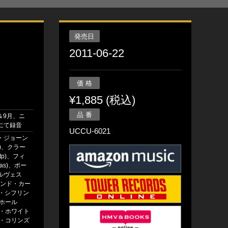
発売日
2011-06-22
価 格
¥1,885 (税込)
品 番
8＆9月、ニ
にて録音
UCCU-6021
・ジョーン
nd)、クラー
tp)、フィ
as)、ポー
ルヴェス
ーランド・カー
ラロ・シフリン
・ホール
ス・ホワイト
ィ・コリンズ