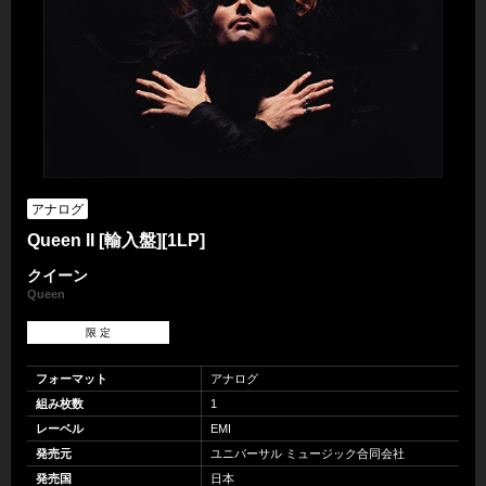
アナログ
Queen II [輸入盤][1LP]
クイーン
Queen
限 定
フォーマット
アナログ
組み枚数
1
レーベル
EMI
発売元
ユニバーサル ミュージック合同会社
発売国
日本