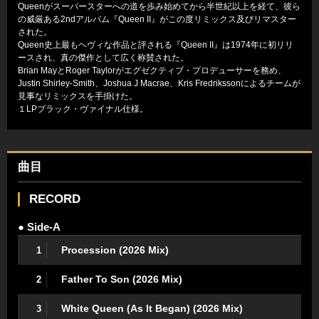
Queenがスーパースターへの道を歩み始めてから半世紀以上を経て、彼ら
の威厳ある2ndアルバム『Queen II』がこの度リミックス及びリマスター
された。
Queen史上最もヘヴィな作品と評される『Queen II』は1974年に初リリ
ースされ、真の傑作として広く称賛された。
Brian MayとRoger Taylorがエグゼクティブ・プロデューサーを務め、
Justin Shirley-Smith、Joshua J Macrae、Kris Fredrikssonによるチームが
見事なリミックスを手掛けた。
１LPブラック・ヴァイナル仕様。
曲目
RECORD
● Side-A
Procession (2026 Mix)
1
Father To Son (2026 Mix)
2
White Queen (As It Began) (2026 Mix)
3