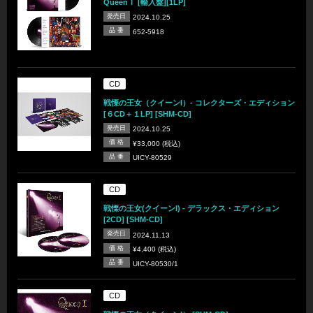
QueenⅠ [輸入盤][1LP]
発売日
2024.10.25
品 番
652-5918
CD
戦慄の王女（クイーンI）- コレクターズ・エディション
[６CD＋１LP] [SHM-CD]
発売日
2024.10.25
価 格
¥33,000 (税込)
品 番
UICY-80529
CD
戦慄の王女(クイーンI) - デラックス・エディション
[2CD] [SHM-CD]
発売日
2024.11.13
価 格
¥4,400 (税込)
品 番
UICY-80530/1
CD