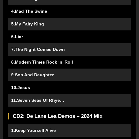
4.Mad The Swine
5.My Fairy King
6.Liar
7.The Night Comes Down
8.Modern Times Rock ‘n’ Roll
9.Son And Daughter
10.Jesus
11.Seven Seas Of Rhye…
CD2: De Lane Lea Demos – 2024 Mix
1.Keep Yourself Alive