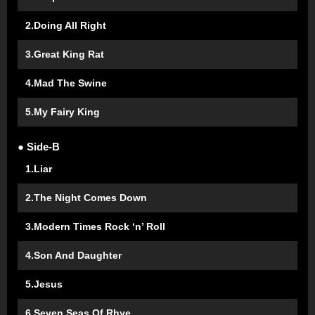
2.Doing All Right
3.Great King Rat
4.Mad The Swine
5.My Fairy King
● Side-B
1.Liar
2.The Night Comes Down
3.Modern Times Rock ‘n’ Roll
4.Son And Daughter
5.Jesus
6.Seven Seas Of Rhye…