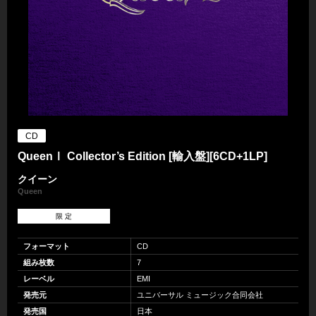
CD
QueenⅠ Collector’s Edition [輸入盤][6CD+1LP]
クイーン
Queen
限 定
フォーマット
CD
組み枚数
7
レーベル
EMI
発売元
ユニバーサル ミュージック合同会社
発売国
日本