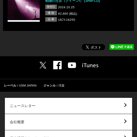
戦慄の王女（クイーンI） [SHM-CD]
発売日
2024.10.25
価 格
¥2,860 (税込)
品 番
UICY-16255
レーベル
USM JAPAN
ジャンル
洋楽
ニュースレター
会社概要