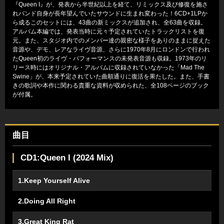
『Queen I』が、発表から半世紀以上を経て、リミックス及び修復を施さ
れバンド自身が長年望んでいたサウンドに生まれ変わった！6CD+1LPか
ら成るこのセットには、43曲の新ミックスが追加され、全63曲を収録。
アルバム本編では、発表当時に元々予定されていたトラックリストを復
元。また、スタジオ内でのメンバー達の親密な様子をありのままに捉えた
音源や、デモ、レアなライヴ音源、さらに1970年8月にロンドンで行われ
たQueen初のライヴ・パフォーマンスの未発表音源も収録。1973年のリ
リース時にはオリジナル・アルバムに収録されていなかった「Mad The
Swine」が、本来予定されていた曲順通りに復活を果たした。また、手書
きの歌詞や本作に関わる貴重な資料が収められた、全108ページのブック
が付属。
曲目
CD1:Queen I (2024 Mix)
1.Keep Yourself Alive
2.Doing All Right
3.Great King Rat