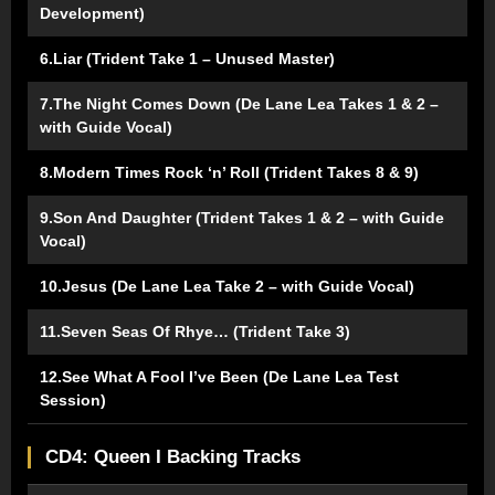
Development)
6.Liar (Trident Take 1 – Unused Master)
7.The Night Comes Down (De Lane Lea Takes 1 & 2 –
with Guide Vocal)
8.Modern Times Rock ‘n’ Roll (Trident Takes 8 & 9)
9.Son And Daughter (Trident Takes 1 & 2 – with Guide
Vocal)
10.Jesus (De Lane Lea Take 2 – with Guide Vocal)
11.Seven Seas Of Rhye… (Trident Take 3)
12.See What A Fool I’ve Been (De Lane Lea Test
Session)
CD4: Queen I Backing Tracks