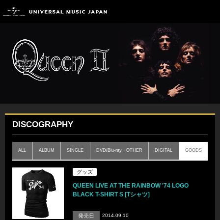
DISCOGRAPHY
ALL
ALBUM
SINGLE
DVD/Blu-ray・OTHER
DIGITAL
GOODS
グッズ
QUEEN LIVE AT THE RAINBOW '74 LOGO
BLACK T-SHIRT S [Tシャツ]
発売日
2014.09.10