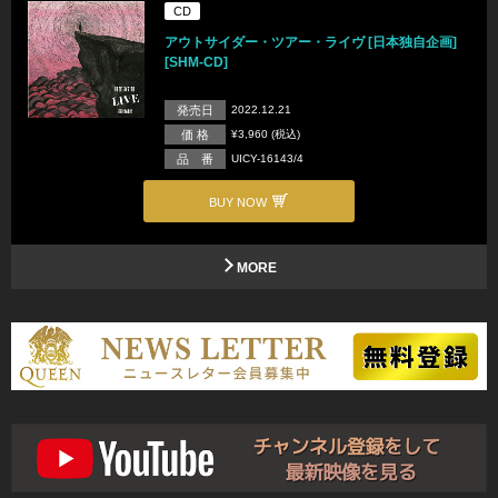
CD
アウトサイダー・ツアー・ライヴ [日本独自企画]
[SHM-CD]
発売日
2022.12.21
価 格
¥3,960 (税込)
品 番
UICY-16143/4
BUY NOW
MORE