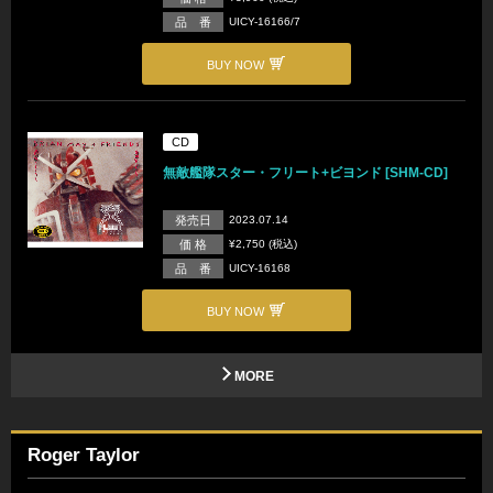
品 番
UICY-16166/7
BUY NOW
CD
無敵艦隊スター・フリート+ビヨンド [SHM-CD]
発売日
2023.07.14
価 格
¥2,750 (税込)
品 番
UICY-16168
BUY NOW
MORE
Roger Taylor