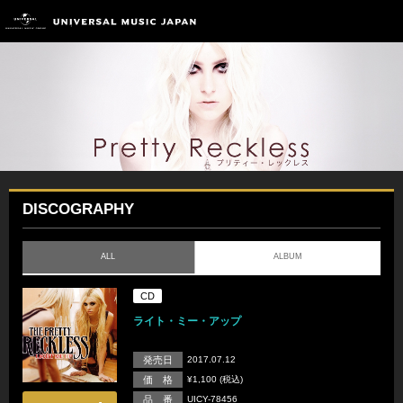
DISCOGRAPHY
ALL
ALBUM
CD
ライト・ミー・アップ
発売日
2017.07.12
価 格
¥1,100 (税込)
品 番
UICY-78456