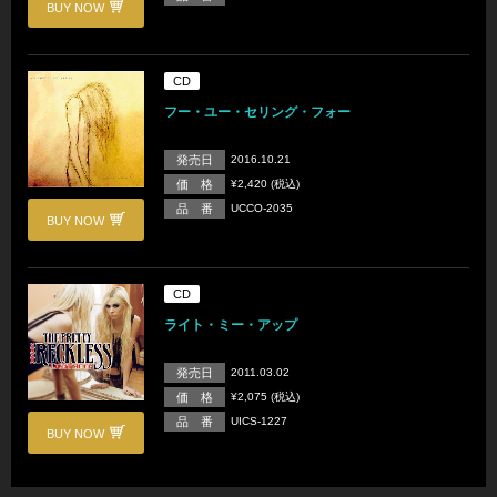
BUY NOW
CD
フー・ユー・セリング・フォー
発売日
2016.10.21
価 格
¥2,420 (税込)
品 番
UCCO-2035
BUY NOW
CD
ライト・ミー・アップ
発売日
2011.03.02
価 格
¥2,075 (税込)
品 番
UICS-1227
BUY NOW