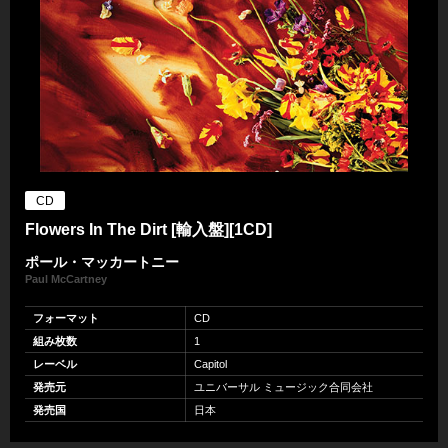
CD
Flowers In The Dirt [輸入盤][1CD]
ポール・マッカートニー
Paul McCartney
フォーマット
CD
組み枚数
1
レーベル
Capitol
発売元
ユニバーサル ミュージック合同会社
発売国
日本