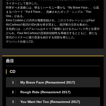
ライターとして提示した。
特筆すべき楽曲には、明るくハーモニー豊かな「My Brave Face」、心温
まるバラード「Put It There」、洗練されたポップ・シングル「This
One」がある。
Elvis Costelloとの共作が複数収録され、このコラボレーションはPaul
McCartneyの歌詞の切れ味を研ぎ澄まし、批評家の注目を集めた。
文化的には、このアルバムはキャリア後期におけるカムバック作と位置付
けられ、Paul McCartneyの芸術的信頼性を再確立するとともに、新たな
世代のリスナーに彼の音楽を紹介する役割を果たした。
デジパック仕様１CD。
曲目
CD
My Brave Face (Remastered 2017)
1
Rough Ride (Remastered 2017)
2
You Want Her Too (Remastered 2017)
3