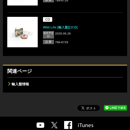
789-6726
CD
Wild Life [輸入盤][1CD]
発売予定
2026.06.26
日
品 番
789-6729
関連ページ
輸入盤情報