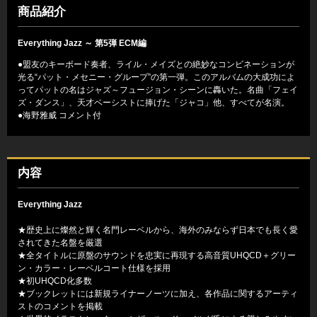
商品紹介
Everything Jazz ～ 第5弾 ECM編
●盟友のキーボード奏者、ライル・メイズとの絶妙なコンビネーションが
光る“パット・メセニー・グループ”の第一弾。このアルバムの大成功によ
ってパットの名はジャズ～フュージョン・シーンに轟いた。名曲「フェイ
ズ・ダンス」、天才ベーシストに捧げた「ジャコ」他、すべてが名演。
●海野雅威 コメント付
内容
Everything Jazz
★歴史上に燦然と輝く名門レーベルから、海外のみならず日本でも長く愛
されてきた名盤を厳選
★全タイトルに原盤のサウンドを忠実に再現する高音質UHQCD＋グリー
ン・カラー・レーベルコート仕様を採用
★初UHQCD化多数
★ブックレットには新規ライナーノーツに加え、各作品に関するアーティ
ストのコメントを掲載