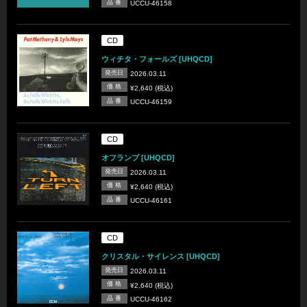
品 番
UCCU-46158
CD
ウィチタ・フォールズ [UHQCD]
発売日
2026.03.11
価 格
¥2,640 (税込)
品 番
UCCU-46159
CD
オフランプ [UHQCD]
発売日
2026.03.11
価 格
¥2,640 (税込)
品 番
UCCU-46161
CD
クリスタル・サイレンス [UHQCD]
発売日
2026.03.11
価 格
¥2,640 (税込)
品 番
UCCU-46162