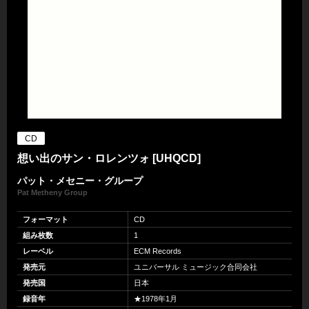
CD
想い出のサン・ロレンツォ [UHQCD]
パット・メセニー・グループ
Pat Metheny Group
フォーマット
CD
組み枚数
1
レーベル
ECM Records
発売元
ユニバーサル ミュージック合同会社
発売国
日本
録音年
★1978年1月