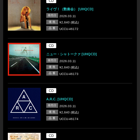
CD
ライヴ！（艶奏会） [UHQCD]
発売日
2026.03.11
価 格
¥2,640 (税込)
品 番
UCCU-46172
CD
ニュー・シャトークァ [UHQCD]
発売日
2026.03.11
価 格
¥2,640 (税込)
品 番
UCCU-46173
CD
A.R.C. [UHQCD]
発売日
2026.03.11
価 格
¥2,640 (税込)
品 番
UCCU-46174
CD