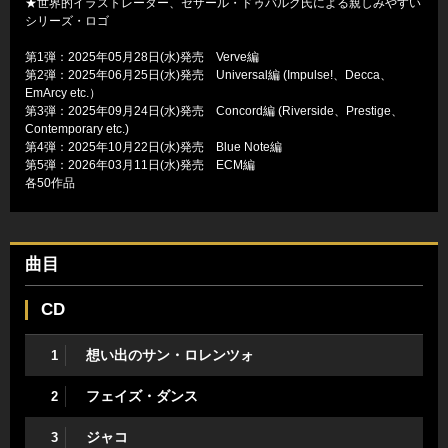
★世界的イラストレーター、セザール・ドゥバルグ氏による親しみやすい
シリーズ・ロゴ
第1弾：2025年05月28日(水)発売 Verve編
第2弾：2025年06月25日(水)発売 Universal編 (Impulse!、Decca、
EmArcy etc.）
第3弾：2025年09月24日(水)発売 Concord編 (Riverside、Prestige、
Contemporary etc.)
第4弾：2025年10月22日(水)発売 Blue Note編
第5弾：2026年03月11日(水)発売 ECM編
各50作品
曲目
CD
想い出のサン・ロレンツォ
1
フェイズ・ダンス
2
ジャコ
3