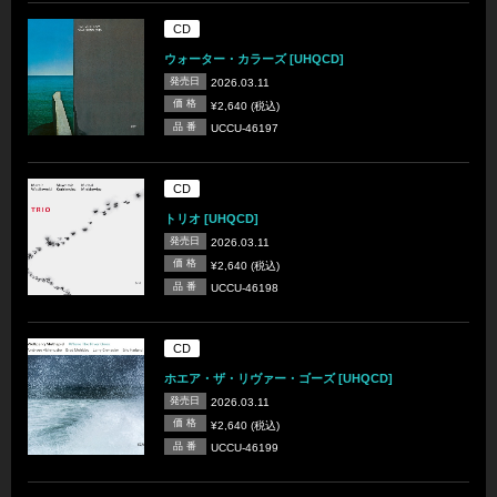
CD
ウォーター・カラーズ [UHQCD]
発売日
2026.03.11
価 格
¥2,640 (税込)
品 番
UCCU-46197
CD
トリオ [UHQCD]
発売日
2026.03.11
価 格
¥2,640 (税込)
品 番
UCCU-46198
CD
ホエア・ザ・リヴァー・ゴーズ [UHQCD]
発売日
2026.03.11
価 格
¥2,640 (税込)
品 番
UCCU-46199