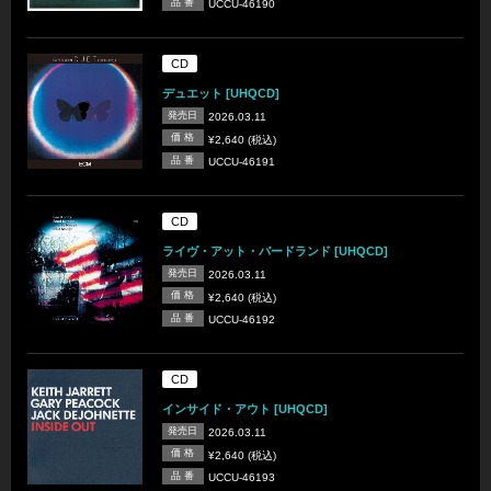
品 番
UCCU-46190
CD
デュエット [UHQCD]
発売日
2026.03.11
価 格
¥2,640 (税込)
品 番
UCCU-46191
CD
ライヴ・アット・バードランド [UHQCD]
発売日
2026.03.11
価 格
¥2,640 (税込)
品 番
UCCU-46192
CD
インサイド・アウト [UHQCD]
発売日
2026.03.11
価 格
¥2,640 (税込)
品 番
UCCU-46193