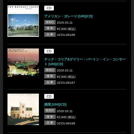
CD
アメリカン・ガレージ [UHQCD]
発売日
2026.03.11
価 格
¥2,640 (税込)
品 番
UCCU-46166
CD
チック・コリア&ゲイリー・バートン・イン・コンサー
ト [UHQCD]
発売日
2026.03.11
価 格
¥2,640 (税込)
品 番
UCCU-46167
CD
残氓 [UHQCD]
発売日
2026.03.11
価 格
¥2,640 (税込)
品 番
UCCU-46168