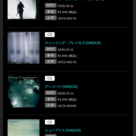
発売日
2026.03.11
価 格
¥2,640 (税込)
品 番
UCCU-46178
CD
チェンジング・プレイセズ [UHQCD]
発売日
2026.03.11
価 格
¥2,640 (税込)
品 番
UCCU-46179
CD
グッドバイ [UHQCD]
発売日
2026.03.11
価 格
¥2,640 (税込)
品 番
UCCU-46180
CD
ヒューブリス [UHQCD]