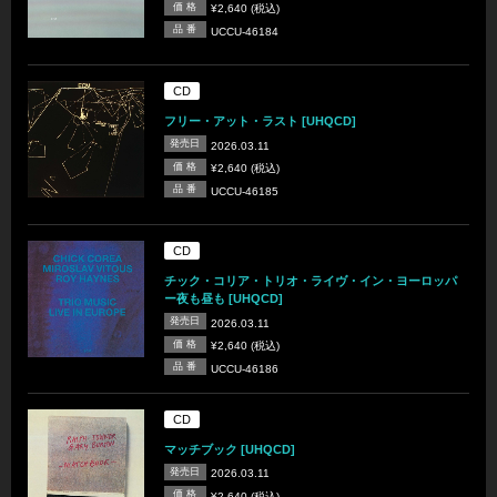
価 格
¥2,640 (税込)
品 番
UCCU-46184
CD
フリー・アット・ラスト [UHQCD]
発売日
2026.03.11
価 格
¥2,640 (税込)
品 番
UCCU-46185
CD
チック・コリア・トリオ・ライヴ・イン・ヨーロッパ
ー夜も昼も [UHQCD]
発売日
2026.03.11
価 格
¥2,640 (税込)
品 番
UCCU-46186
CD
マッチブック [UHQCD]
発売日
2026.03.11
価 格
¥2,640 (税込)