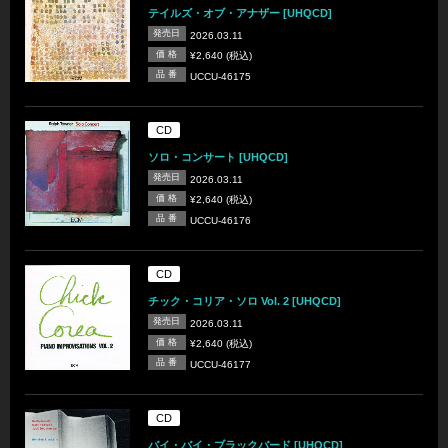
テイルズ・オブ・アナザー [UHQCD]
発売日
2026.03.11
価 格
¥2,640 (税込)
品 番
UCCU-46175
CD
ソロ・コンサート [UHQCD]
発売日
2026.03.11
価 格
¥2,640 (税込)
品 番
UCCU-46176
CD
チック・コリア・ソロ Vol. 2 [UHQCD]
発売日
2026.03.11
価 格
¥2,640 (税込)
品 番
UCCU-46177
CD
バイ・バイ・ブラックバード [UHQCD]