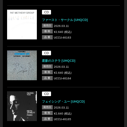
CD
ファースト・サークル [UHQCD]
発売日
2026.03.11
価 格
¥2,640 (税込)
品 番
UCCU-46163
CD
星影のステラ [UHQCD]
発売日
2026.03.11
価 格
¥2,640 (税込)
品 番
UCCU-46164
CD
フェイシング・ユー [UHQCD]
発売日
2026.03.11
価 格
¥2,640 (税込)
品 番
UCCU-46165