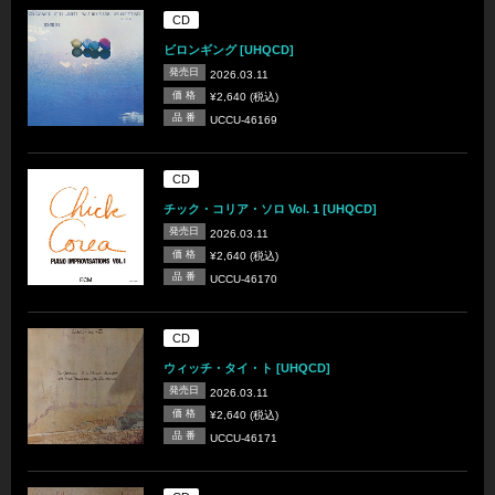
CD
ビロンギング [UHQCD]
発売日
2026.03.11
価 格
¥2,640 (税込)
品 番
UCCU-46169
CD
チック・コリア・ソロ Vol. 1 [UHQCD]
発売日
2026.03.11
価 格
¥2,640 (税込)
品 番
UCCU-46170
CD
ウィッチ・タイ・ト [UHQCD]
発売日
2026.03.11
価 格
¥2,640 (税込)
品 番
UCCU-46171