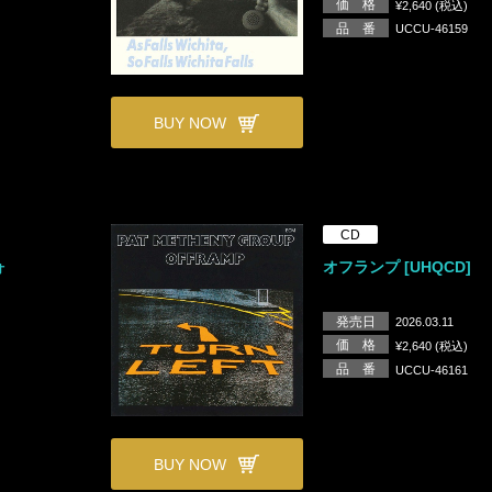
価 格
¥2,640 (税込)
品 番
UCCU-46159
BUY NOW
CD
ォ
オフランプ [UHQCD]
発売日
2026.03.11
価 格
¥2,640 (税込)
品 番
UCCU-46161
BUY NOW