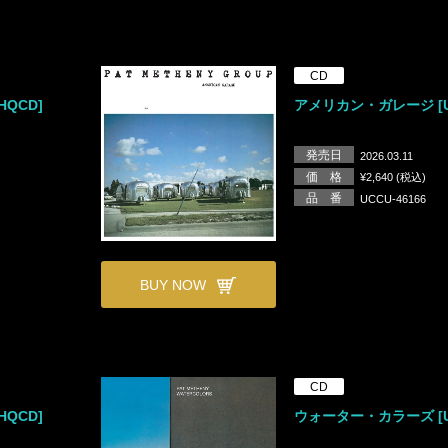
CD
QCD]
アメリカン・ガレージ [U
発売日
2026.03.11
価 格
¥2,640 (税込)
品 番
UCCU-46166
BUY NOW
CD
QCD]
ウォーター・カラーズ [U