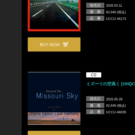
発売日
2026.03.11
価 格
¥2,640 (税込)
品 番
UCCU-46173
BUY NOW
CD
ミズーリの空高く [UHQC
発売日
2025.05.28
価 格
¥2,640 (税込)
品 番
UCCU-46039