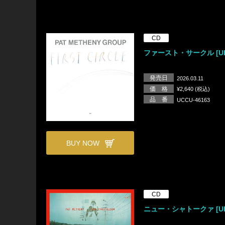
CD
ファースト・サークル [UH
発売日
2026.03.11
価 格
¥2,640 (税込)
品 番
UCCU-46163
BUY NOW
CD
ニュー・シャトークァ [UH