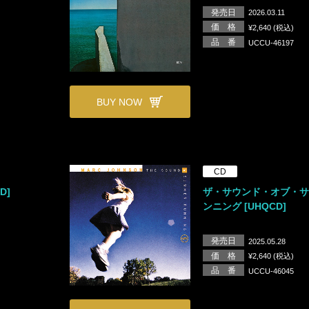
発売日
2026.03.11
価 格
¥2,640 (税込)
品 番
UCCU-46197
BUY NOW
CD
D]
ザ・サウンド・オブ・
ンニング [UHQCD]
発売日
2025.05.28
価 格
¥2,640 (税込)
品 番
UCCU-46045