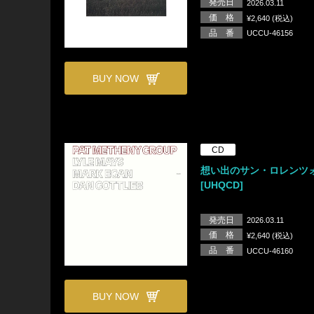
発売日
2026.03.11
価 格
¥2,640 (税込)
品 番
UCCU-46156
BUY NOW
CD
想い出のサン・ロレンツ
[UHQCD]
発売日
2026.03.11
価 格
¥2,640 (税込)
品 番
UCCU-46160
BUY NOW