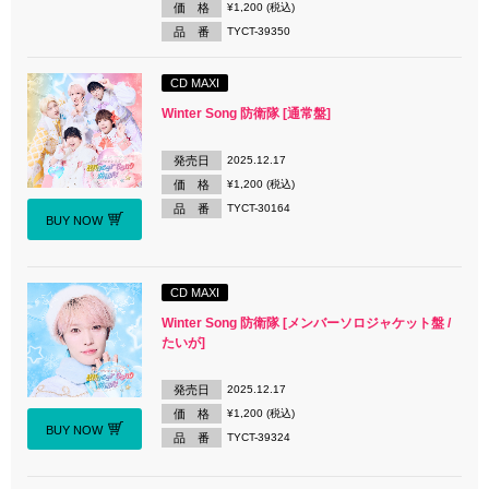
価 格
¥1,200 (税込)
品 番
TYCT-39350
CD MAXI
Winter Song 防衛隊 [通常盤]
発売日
2025.12.17
価 格
¥1,200 (税込)
品 番
TYCT-30164
BUY NOW
CD MAXI
Winter Song 防衛隊 [メンバーソロジャケット盤 /
たいが]
発売日
2025.12.17
価 格
¥1,200 (税込)
BUY NOW
品 番
TYCT-39324