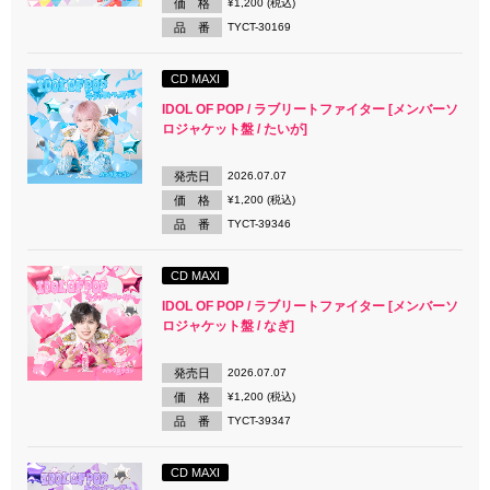
価 格
¥1,200 (税込)
品 番
TYCT-30169
CD MAXI
IDOL OF POP / ラブリートファイター [メンバーソ
ロジャケット盤 / たいが]
発売日
2026.07.07
価 格
¥1,200 (税込)
品 番
TYCT-39346
CD MAXI
IDOL OF POP / ラブリートファイター [メンバーソ
ロジャケット盤 / なぎ]
発売日
2026.07.07
価 格
¥1,200 (税込)
品 番
TYCT-39347
CD MAXI