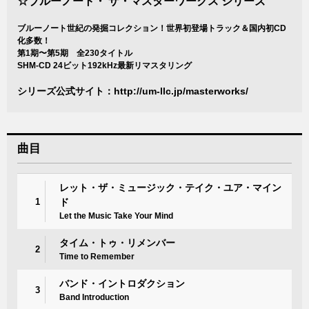
☆ブルーノート・ ザ・マスターワークス シリーズ
ブルーノート世紀の発掘コレクション！世界初登場トラック＆国内初CD
化多数！
第1期〜第5期 全230タイトル
SHM-CD 24ビット192kHz最新リマスタリング
シリーズ公式サイト：
http://um-llc.jp/masterworks/
曲目
レット・ザ・ミュージック・テイク・ユア・マイン
1
ド
Let the Music Take Your Mind
タイム・トゥ・リメンバー
2
Time to Remember
バンド・イントロダクション
3
Band Introduction