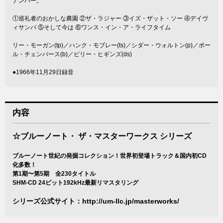
ナンバー。
①巡礼者のおかしな農園 ②ザ・ラジャー ③イズ・ザット・ソー ④デイヴ
ィサンバ ⑤そして今は ⑥ワンス・イン・ア・ライフタイム
リー・モーガン(tp)／ハンク・モブレー(ts)／シダー・ウォルトン(p)／ポー
ル・チェンバース(b)／ビリー・ヒギンズ(ds)
●1966年11月29日録音
内容
☆ブルーノート・ ザ・マスターワークス シリーズ
ブルーノート世紀の発掘コレクション！世界初登場トラック＆国内初CD
化多数！
第1期〜第5期 全230タイトル
SHM-CD 24ビット192kHz最新リマスタリング
シリーズ公式サイト：
http://um-llc.jp/masterworks/