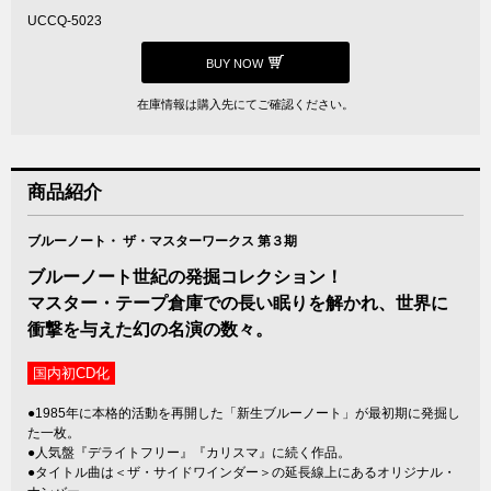
UCCQ-5023
BUY NOW
在庫情報は購入先にてご確認ください。
商品紹介
ブルーノート・ ザ・マスターワークス 第３期
ブルーノート世紀の発掘コレクション！
マスター・テープ倉庫での長い眠りを解かれ、世界に
衝撃を与えた幻の名演の数々。
国内初CD化
●1985年に本格的活動を再開した「新生ブルーノート」が最初期に発掘し
た一枚。
●人気盤『デライトフリー』『カリスマ』に続く作品。
●タイトル曲は＜ザ・サイドワインダー＞の延長線上にあるオリジナル・