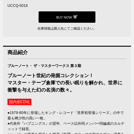
UCCQ-5016
BUY NOW
在庫情報は購入先にてご確認ください。
商品紹介
ブルーノート・ ザ・マスターワークス 第３期
ブルーノート世紀の発掘コレクション！
マスター・テープ倉庫での長い眠りを解かれ、世界に
衝撃を与えた幻の名演の数々。
国内初CD化
●1979-80年に登場したキング・レコード「世界初登場シリーズ」の中で
最も稀少性の高い一枚。
●代表作『ハプニングス』の翌年、ベース以外同メンバー同編成のカルテ
ッットで録音。