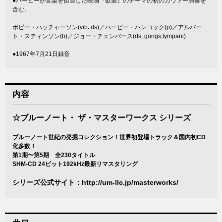
●ハービーが音楽を担当した映画『欲望』のテーマの初のカヴァー演奏を
含む。
ボビー・ハッチャーソン(vib､ds)／ハービー・ハンコック(p)／アルバー
ト・スティンソン(b)／ジョー・チェンバース(ds, gongs,tympani)
●1967年7月21日録音
内容
☆ブルーノート・ ザ・マスターワークス シリーズ
ブルーノート世紀の発掘コレクション！世界初登場トラック＆国内初CD
化多数！
第1期〜第5期 全230タイトル
SHM-CD 24ビット192kHz最新リマスタリング
シリーズ公式サイト：
http://um-llc.jp/masterworks/