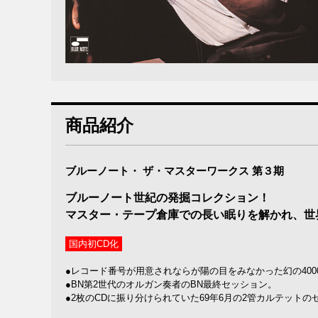
商品紹介
ブルーノート・ ザ・マスターワークス 第３期
ブルーノート世紀の発掘コレクション！
マスター・テープ倉庫での長い眠りを解かれ、世
国内初CD化
●レコード番号が用意されならが陽の目をみなかった幻の400
●BN第2世代のオルガン奏者のBN最終セッション。
●2枚のCDに振り分けられていた69年6月の2管カルテット