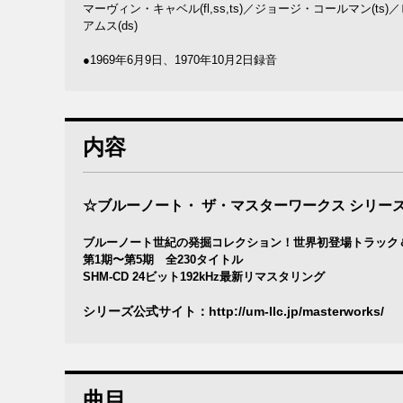
マーヴィン・キャベル(fl,ss,ts)／ジョージ・コールマン(t
アムス(ds)
●1969年6月9日、1970年10月2日録音
内容
☆ブルーノート・ ザ・マスターワークス シリー
ブルーノート世紀の発掘コレクション！世界初登場トラック
第1期〜第5期 全230タイトル
SHM-CD 24ビット192kHz最新リマスタリング
シリーズ公式サイト：
http://um-llc.jp/masterworks/
曲目