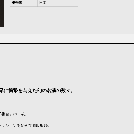
発売国
日本
界に衝撃を与えた幻の名演の数々。
0番台」の一枚。
のセッションを始めて同時収録。