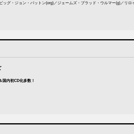
s)／ビッグ・ジョン・パットン(org)／ジェームズ・ブラッド・ウルマー(g)／リ
ズ
＆国内初CD化多数！