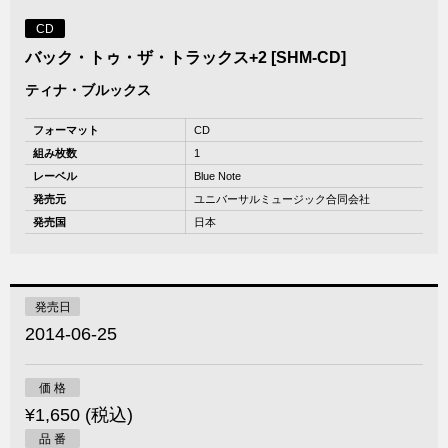
CD
バック・トゥ・ザ・トラックス+2 [SHM-CD]
ティナ・ブルックス
フォーマット
CD
組み枚数
1
レーベル
Blue Note
発売元
ユニバーサルミュージック合同会社
発売国
日本
発売日
2014-06-25
価 格
¥1,650 (税込)
品 番