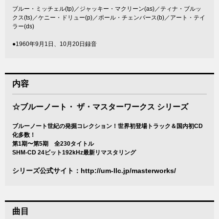
ブルー・ミッチェル(tp)／ジャッキー・マクリーン(as)／ティナ・ブルッ
クス(ts)／ケニー・ドリュー(p)／ポール・チェンバース(b)／アート・テイ
ラー(ds)
●1960年9月1日、10月20日録音
内容
☆ブルーノート・ ザ・マスターワークス シリーズ
ブルーノート世紀の発掘コレクション！世界初登場トラック＆国内初CD
化多数！
第1期〜第5期 全230タイトル
SHM-CD 24ビット192kHz最新リマスタリング
シリーズ公式サイト：
http://um-llc.jp/masterworks/
曲目