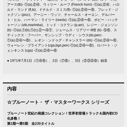
アース(tb)- ①(a),②④、ウィリー・ルーフ (French horn) -①(a),②④、ハロ
ルド・ランド (fl,ts)、ドナルド・スミス(fl)- ①(a),②④〜⑥、フレッド・ジ
ャクソン (picc)、アーニー・ワッツ、チャールス・オーエン、デルバー
ト・ヒル、ハーマン・ライリー (reeds) -①(a),②④〜⑥、ボビー・ハッチ
ャーソン (vib,marimba)、トッド・コクラン (p,arr)、レジー・ジョンソン
(b) -①(a),①(b),①(c),②〜④⑦、ジェームス・リアリー III世 (b) -⑤⑥、ス
ティックス・フーパー、サンシップ・ウディ・シウス(ds,perc-
①(a),②④〜⑥) 、レオン・ンドゥグ・チャンスラー (ds) -①(a),②④〜⑥、
ウォーレン・ブライアント(cga,bgo,perc-①(a),②④〜⑥)、ロバート・ジ
ェンキンス (cga) -①(a),②④〜⑥
● 1971年7月1日（①④⑥）、2日（⑦⑧）、3日（②③⑤⑨）録音
内容
☆ブルーノート・ ザ・マスターワークス シリーズ
ブルーノート世紀の発掘コレクション！世界初登場トラック＆国内初CD
化多数！
第1期〜第5期 全230タイトル