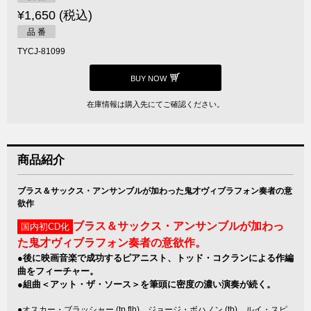
¥1,650 (税込)
品 番
TYCJ-81099
BUY NOW
在庫情報は購入先にてご確認ください。
商品紹介
ブラス＆サックス・アンサンブルが加わった鬼才ヴィブラフォン奏者の意
欲作
ブラス＆サックス・アンサンブルが加わっ
国内初CD化
た鬼才ヴィブラフォン奏者の意欲作。
●後に映画音楽で成功するピアニスト、トッド・コクランによる作編
曲をフィーチャー。
●組曲＜アット・ザ・ソース＞を筆頭に密度の濃い演奏が続く。
●オスカー・ブラッシャー (tp,flh)、ジョージ・ボハノン (tb)、ルイ・スピ