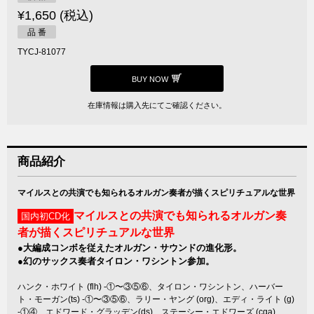
¥1,650 (税込)
品 番
TYCJ-81077
BUY NOW
在庫情報は購入先にてご確認ください。
商品紹介
マイルスとの共演でも知られるオルガン奏者が描くスピリチュアルな世界
マイルスとの共演でも知られるオルガン奏
国内初CD化
者が描くスピリチュアルな世界
●大編成コンボを従えたオルガン・サウンドの進化形。
●幻のサックス奏者タイロン・ワシントン参加。
ハンク・ホワイト (flh) -①〜③⑤⑥、タイロン・ワシントン、ハーバー
ト・モーガン(ts) -①〜③⑤⑥、ラリー・ヤング (org)、エディ・ライト (g)
-①④、エドワード・グラッデン(ds)、ステーシー・エドワーズ (cga)