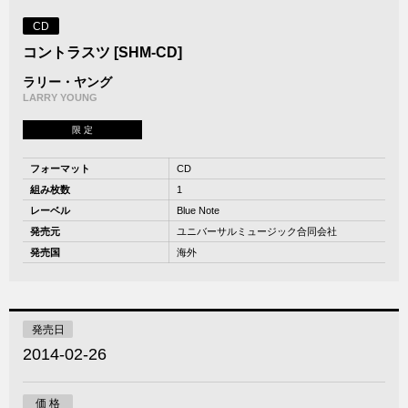
CD
コントラスツ [SHM-CD]
ラリー・ヤング
LARRY YOUNG
限 定
フォーマット
CD
組み枚数
1
レーベル
Blue Note
発売元
ユニバーサルミュージック合同会社
発売国
海外
発売日
2014-02-26
価 格