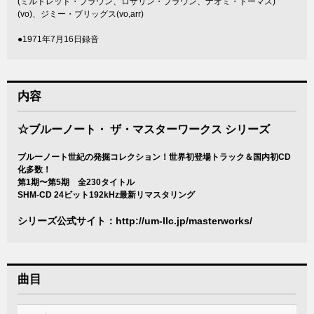
(ミルドレッド・ブラウン、ロザリン・ブラウン、ナオミ・トーマス)
(vo)、ジミー・ブリッグス(vo,arr)
●1971年7月16日録音
内容
☆ブルーノート・ ザ・マスターワークス シリーズ
ブルーノート世紀の発掘コレクション！世界初登場トラック＆国内初CD
化多数！
第1期〜第5期 全230タイトル
SHM-CD 24ビット192kHz最新リマスタリング
シリーズ公式サイト：
http://um-llc.jp/masterworks/
曲目