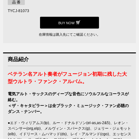
品 番
TYCJ-81073
BUY NOW
在庫情報は購入先にてご確認ください。
商品紹介
ベテラン名アルト奏者がフュージョン初期に残した大
型ウルトラ・ファンク・アルバム。
電気アルト・サックスのディープな音色にソウルフルなコーラスが
絡む。
＜ザ・キャタピラー＞は全ブラック・ミュージック・ファン必聴の
ダンス・ナンバー。
●エド・ウィリアムス(tp)、ルー・ドナルドソン(el-as,as-2&5)、レオン・
スペンサー(org,elp)、メルヴィン・スパークス(g)、ジェリー・ジェモット
(elb)、イドリース・ムハマッド(ds)、レイ・アルマンド(cgo)、エッセンス