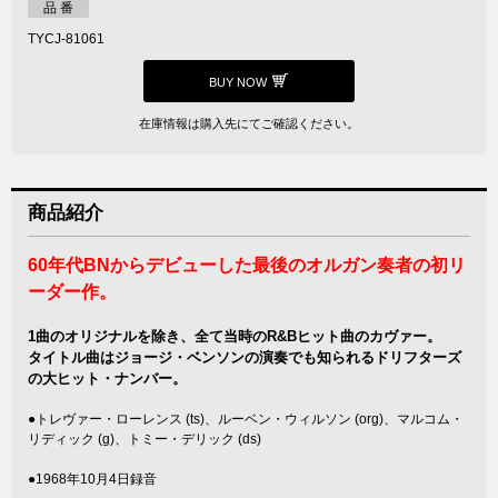
品 番
TYCJ-81061
BUY NOW
在庫情報は購入先にてご確認ください。
商品紹介
60年代BNからデビューした最後のオルガン奏者の初リ
ーダー作。
1曲のオリジナルを除き、全て当時のR&Bヒット曲のカヴァー。
タイトル曲はジョージ・ベンソンの演奏でも知られるドリフターズ
の大ヒット・ナンバー。
●トレヴァー・ローレンス (ts)、ルーベン・ウィルソン (org)、マルコム・
リディック (g)、トミー・デリック (ds)
●1968年10月4日録音