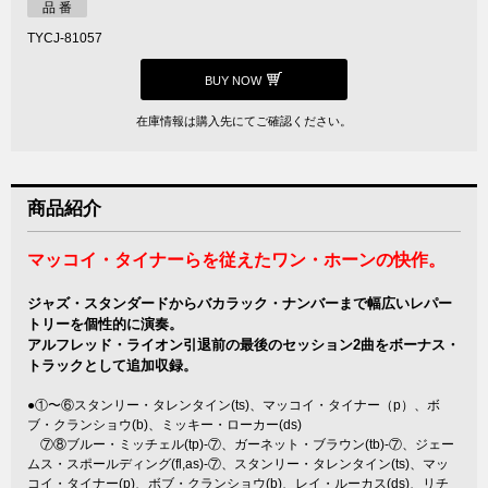
品 番
TYCJ-81057
BUY NOW
在庫情報は購入先にてご確認ください。
商品紹介
マッコイ・タイナーらを従えたワン・ホーンの快作。
ジャズ・スタンダードからバカラック・ナンバーまで幅広いレパー
トリーを個性的に演奏。
アルフレッド・ライオン引退前の最後のセッション2曲をボーナス・
トラックとして追加収録。
●①〜⑥スタンリー・タレンタイン(ts)、マッコイ・タイナー（p）、ボ
ブ・クランショウ(b)、ミッキー・ローカー(ds)
⑦⑧ブルー・ミッチェル(tp)-⑦、ガーネット・ブラウン(tb)-⑦、ジェー
ムス・スポールディング(fl,as)-⑦、スタンリー・タレンタイン(ts)、マッ
コイ・タイナー(p)、ボブ・クランショウ(b)、レイ・ルーカス(ds)、リチ