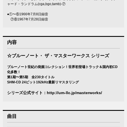
ャード・ランドラム(cga,bgo,tamb)-⑦
●①〜⑥1966年7月8日録音
⑦⑧1967年7月28日録音
内容
☆ブルーノート・ ザ・マスターワークス シリーズ
ブルーノート世紀の発掘コレクション！世界初登場トラック＆国内初CD
化多数！
第1期〜第5期 全230タイトル
SHM-CD 24ビット192kHz最新リマスタリング
シリーズ公式サイト：
http://um-llc.jp/masterworks/
曲目