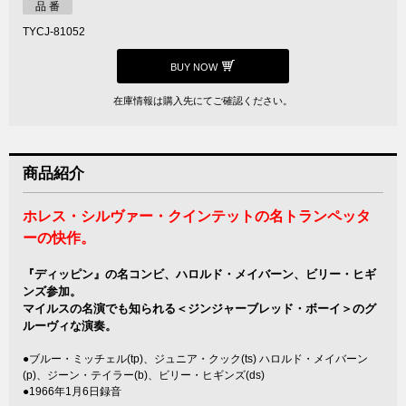
品 番
TYCJ-81052
BUY NOW
在庫情報は購入先にてご確認ください。
商品紹介
ホレス・シルヴァー・クインテットの名トランペッタ
ーの快作。
『ディッピン』の名コンビ、ハロルド・メイバーン、ビリー・ヒギ
ンズ参加。
マイルスの名演でも知られる＜ジンジャーブレッド・ボーイ＞のグ
ルーヴィな演奏。
●ブルー・ミッチェル(tp)、ジュニア・クック(ts) ハロルド・メイバーン
(p)、ジーン・テイラー(b)、ビリー・ヒギンズ(ds)
●1966年1月6日録音