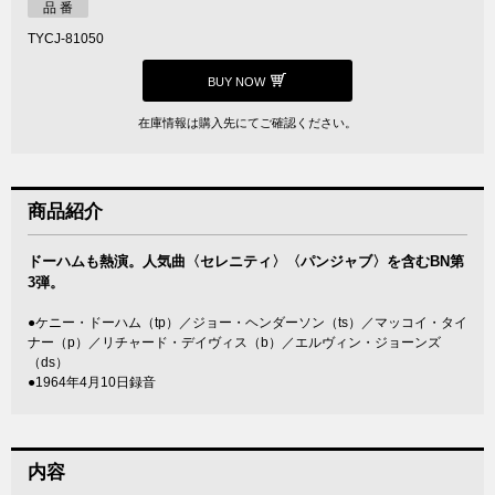
品 番
TYCJ-81050
BUY NOW
在庫情報は購入先にてご確認ください。
商品紹介
ドーハムも熱演。人気曲〈セレニティ〉〈パンジャブ〉を含むBN第
3弾。
●ケニー・ドーハム（tp）／ジョー・ヘンダーソン（ts）／マッコイ・タイ
ナー（p）／リチャード・デイヴィス（b）／エルヴィン・ジョーンズ
（ds）
●1964年4月10日録音
内容