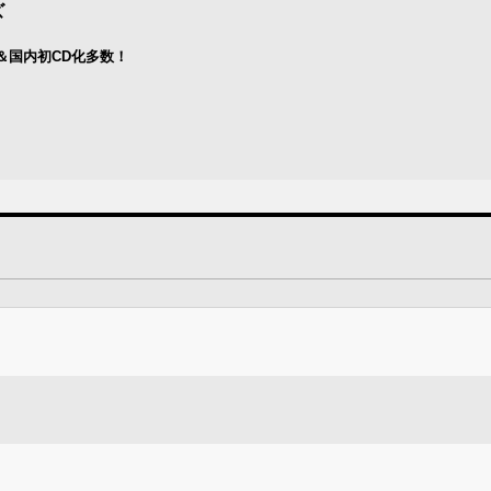
ズ
＆国内初CD化多数！