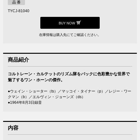
品 番
TYCJ-81040
BUY NOW
在庫情報は購入先にてご確認ください。
商品紹介
コルトレーン・カルテットのリズム隊をバックに色彩豊かな世界で
魅了するワン・ホーンの傑作。
●ウェイン・ショーター（ts）／マッコイ・タイナー（p）／レジー・ワー
クマン（b）／エルヴィン・ジョーンズ（ds）
●1964年8月3日録音
内容