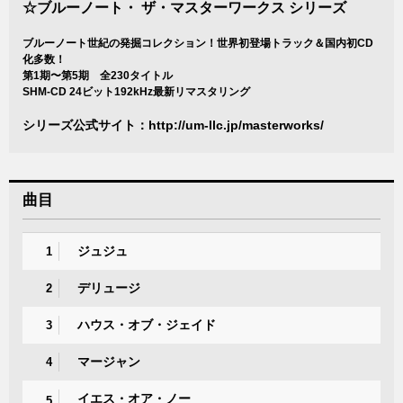
☆ブルーノート・ ザ・マスターワークス シリーズ
ブルーノート世紀の発掘コレクション！世界初登場トラック＆国内初CD
化多数！
第1期〜第5期 全230タイトル
SHM-CD 24ビット192kHz最新リマスタリング
シリーズ公式サイト：
http://um-llc.jp/masterworks/
曲目
ジュジュ
1
デリュージ
2
ハウス・オブ・ジェイド
3
マージャン
4
イエス・オア・ノー
5