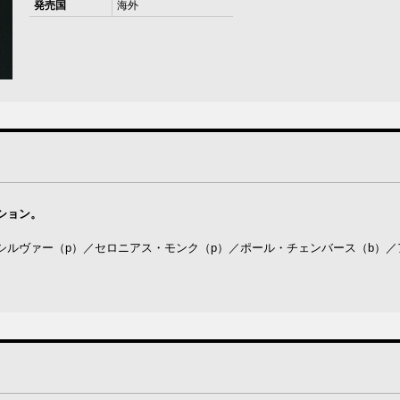
発売国
海外
ション。
ス・シルヴァー（p）／セロニアス・モンク（p）／ポール・チェンバース（b）