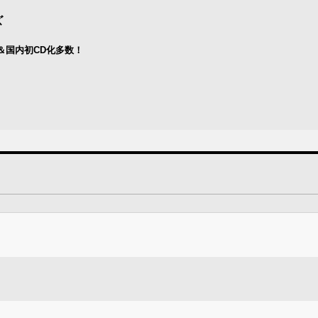
ズ
＆国内初CD化多数！